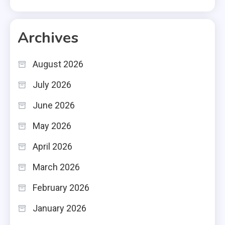
Archives
August 2026
July 2026
June 2026
May 2026
April 2026
March 2026
February 2026
January 2026