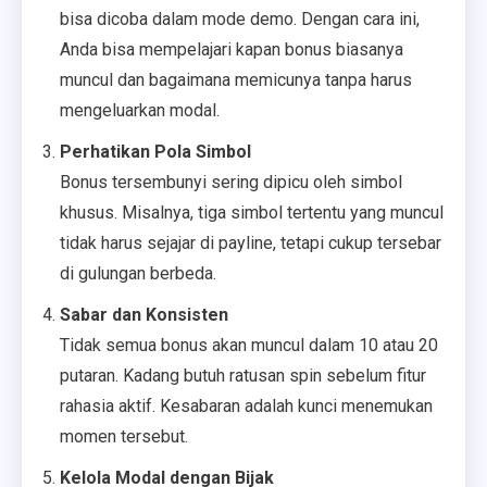
bisa dicoba dalam mode demo. Dengan cara ini,
Anda bisa mempelajari kapan bonus biasanya
muncul dan bagaimana memicunya tanpa harus
mengeluarkan modal.
Perhatikan Pola Simbol
Bonus tersembunyi sering dipicu oleh simbol
khusus. Misalnya, tiga simbol tertentu yang muncul
tidak harus sejajar di payline, tetapi cukup tersebar
di gulungan berbeda.
Sabar dan Konsisten
Tidak semua bonus akan muncul dalam 10 atau 20
putaran. Kadang butuh ratusan spin sebelum fitur
rahasia aktif. Kesabaran adalah kunci menemukan
momen tersebut.
Kelola Modal dengan Bijak