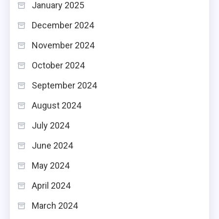
January 2025
December 2024
November 2024
October 2024
September 2024
August 2024
July 2024
June 2024
May 2024
April 2024
March 2024