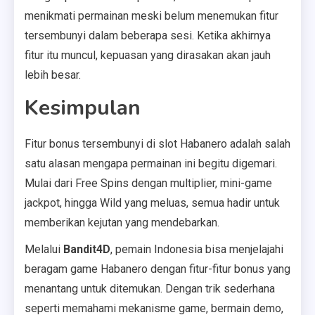
menikmati permainan meski belum menemukan fitur
tersembunyi dalam beberapa sesi. Ketika akhirnya
fitur itu muncul, kepuasan yang dirasakan akan jauh
lebih besar.
Kesimpulan
Fitur bonus tersembunyi di slot Habanero adalah salah
satu alasan mengapa permainan ini begitu digemari.
Mulai dari Free Spins dengan multiplier, mini-game
jackpot, hingga Wild yang meluas, semua hadir untuk
memberikan kejutan yang mendebarkan.
Melalui
Bandit4D
, pemain Indonesia bisa menjelajahi
beragam game Habanero dengan fitur-fitur bonus yang
menantang untuk ditemukan. Dengan trik sederhana
seperti memahami mekanisme game, bermain demo,