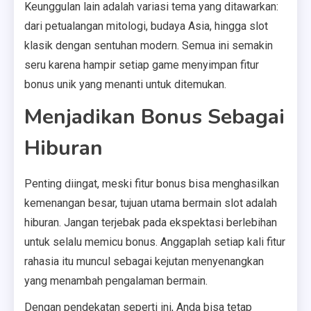
Keunggulan lain adalah variasi tema yang ditawarkan:
dari petualangan mitologi, budaya Asia, hingga slot
klasik dengan sentuhan modern. Semua ini semakin
seru karena hampir setiap game menyimpan fitur
bonus unik yang menanti untuk ditemukan.
Menjadikan Bonus Sebagai
Hiburan
Penting diingat, meski fitur bonus bisa menghasilkan
kemenangan besar, tujuan utama bermain slot adalah
hiburan. Jangan terjebak pada ekspektasi berlebihan
untuk selalu memicu bonus. Anggaplah setiap kali fitur
rahasia itu muncul sebagai kejutan menyenangkan
yang menambah pengalaman bermain.
Dengan pendekatan seperti ini, Anda bisa tetap