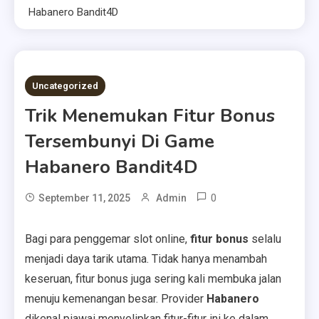
Habanero Bandit4D
4 MINS READ
Uncategorized
Trik Menemukan Fitur Bonus
Tersembunyi Di Game
Habanero Bandit4D
0
September 11, 2025
Admin
Bagi para penggemar slot online,
fitur bonus
selalu
menjadi daya tarik utama. Tidak hanya menambah
keseruan, fitur bonus juga sering kali membuka jalan
menuju kemenangan besar. Provider
Habanero
dikenal piawai menyelipkan fitur-fitur ini ke dalam