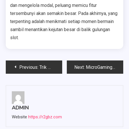
dan mengelola modal, peluang memicu fitur
tersembunyi akan semakin besar. Pada akhirnya, yang
terpenting adalah menikmati setiap momen bermain
sambil menantikan kejutan besar di balik gulungan
slot.
Post
Previous:
Trik Menghindari Game Slot yang “Tidak Gacor” di Bingo4D
Next:
MicroGaming di Jepe77: Legenda Slot Online yang Tak Pernah Lekang oleh Waktu
navigation
ADMIN
Website
https://r2gbz.com