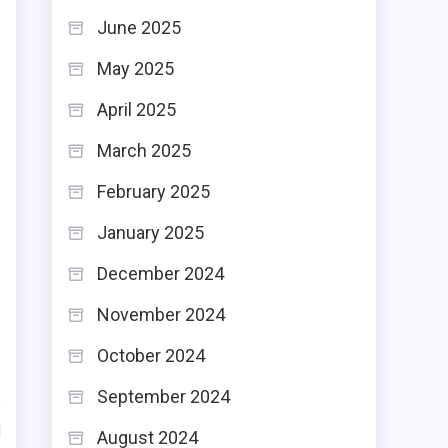
June 2025
May 2025
April 2025
March 2025
February 2025
January 2025
December 2024
November 2024
October 2024
September 2024
d
August 2024