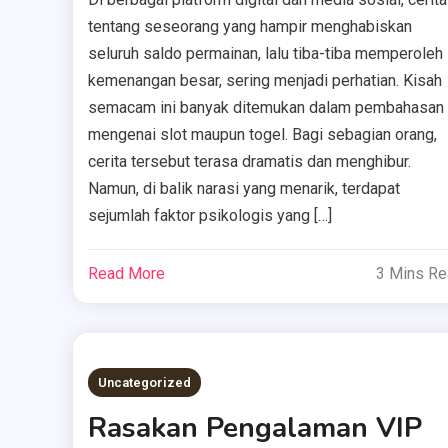
tentang seseorang yang hampir menghabiskan
seluruh saldo permainan, lalu tiba-tiba memperoleh
kemenangan besar, sering menjadi perhatian. Kisah
semacam ini banyak ditemukan dalam pembahasan
mengenai slot maupun togel. Bagi sebagian orang,
cerita tersebut terasa dramatis dan menghibur.
Namun, di balik narasi yang menarik, terdapat
sejumlah faktor psikologis yang […]
Read More
3 Mins R
Uncategorized
Rasakan Pengalaman VIP