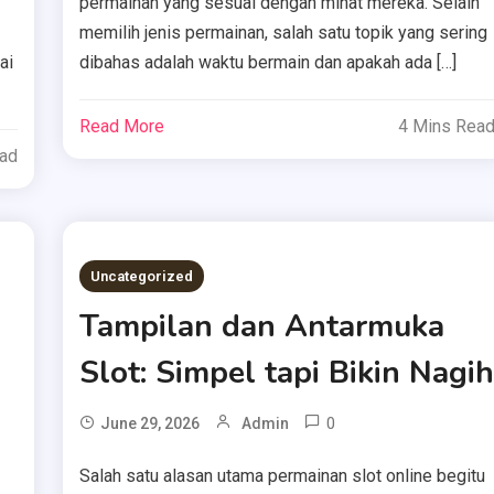
permainan yang sesuai dengan minat mereka. Selain
memilih jenis permainan, salah satu topik yang sering
ai
dibahas adalah waktu bermain dan apakah ada […]
Read More
4 Mins Rea
ead
Uncategorized
Tampilan dan Antarmuka
Slot: Simpel tapi Bikin Nagi
0
June 29, 2026
Admin
Salah satu alasan utama permainan slot online begitu