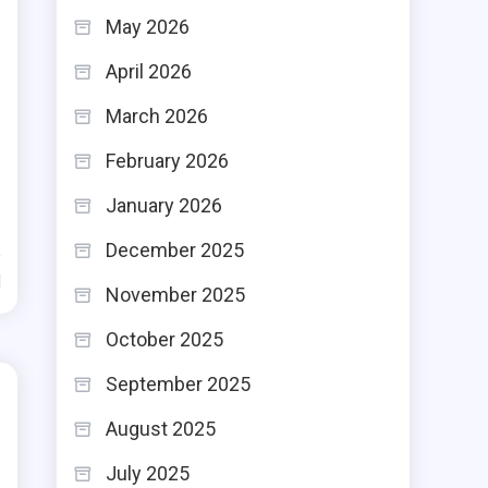
May 2026
April 2026
March 2026
February 2026
January 2026
December 2025
d
November 2025
October 2025
September 2025
August 2025
July 2025