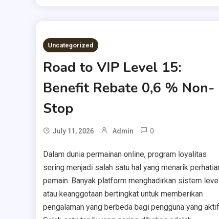
Uncategorized
Road to VIP Level 15:
Benefit Rebate 0,6 % Non-
Stop
0
July 11, 2026
Admin
Dalam dunia permainan online, program loyalitas
sering menjadi salah satu hal yang menarik perhatia
pemain. Banyak platform menghadirkan sistem leve
atau keanggotaan bertingkat untuk memberikan
pengalaman yang berbeda bagi pengguna yang aktif