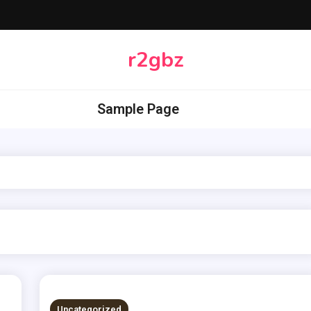
r2gbz
Sample Page
Uncategorized