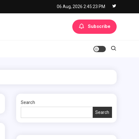
06 Aug, 2026
2:45:24 PM
Subscribe
Search
Search