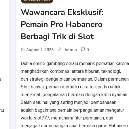
Wawancara Eksklusif:
Pemain Pro Habanero
Berbagi Trik di Slot
0
August 2, 2026
Admin
Dunia online gambling selalu menarik perhatian karen
menghadirkan kombinasi antara hiburan, teknologi,
s
dan strategi pengelolaan permainan. Dalam permainan
Slot, banyak pemain memiliki cara tersendiri untuk
menikmati pengalaman bermain dengan lebih nyaman.
Salah satu hal yang sering menjadi pembahasan
tu
adalah bagaimana pemain berpengalaman mengatur
h
waktu slot777, memahami fitur permainan, dan
menjaga keseimbangan saat bermain game Habanero.