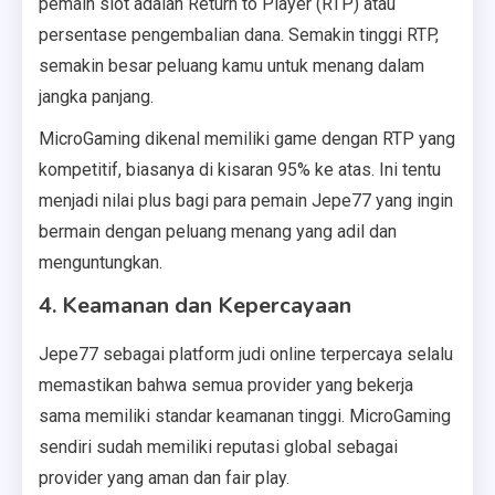
pemain slot adalah Return to Player (RTP) atau
persentase pengembalian dana. Semakin tinggi RTP,
semakin besar peluang kamu untuk menang dalam
jangka panjang.
MicroGaming dikenal memiliki game dengan RTP yang
kompetitif, biasanya di kisaran 95% ke atas. Ini tentu
menjadi nilai plus bagi para pemain Jepe77 yang ingin
bermain dengan peluang menang yang adil dan
menguntungkan.
4. Keamanan dan Kepercayaan
Jepe77 sebagai platform judi online terpercaya selalu
memastikan bahwa semua provider yang bekerja
sama memiliki standar keamanan tinggi. MicroGaming
sendiri sudah memiliki reputasi global sebagai
provider yang aman dan fair play.