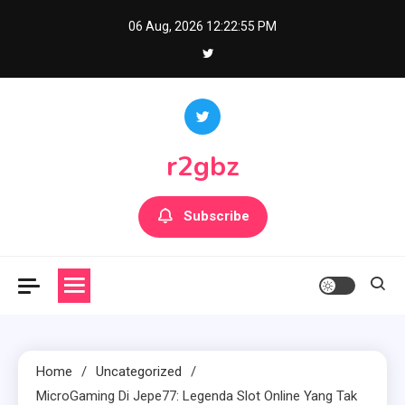
Skip
06 Aug, 2026
12:22:55 PM
to
content
r2gbz
Subscribe
Home
Uncategorized
MicroGaming Di Jepe77: Legenda Slot Online Yang Tak