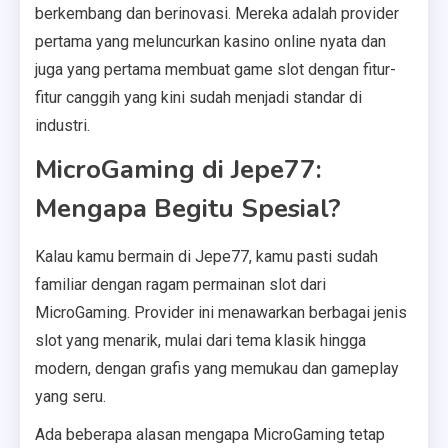
berkembang dan berinovasi. Mereka adalah provider
pertama yang meluncurkan kasino online nyata dan
juga yang pertama membuat game slot dengan fitur-
fitur canggih yang kini sudah menjadi standar di
industri.
MicroGaming di Jepe77:
Mengapa Begitu Spesial?
Kalau kamu bermain di Jepe77, kamu pasti sudah
familiar dengan ragam permainan slot dari
MicroGaming. Provider ini menawarkan berbagai jenis
slot yang menarik, mulai dari tema klasik hingga
modern, dengan grafis yang memukau dan gameplay
yang seru.
Ada beberapa alasan mengapa MicroGaming tetap