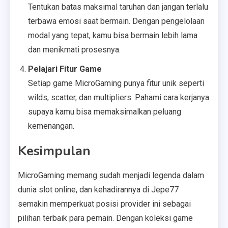
Tentukan batas maksimal taruhan dan jangan terlalu
terbawa emosi saat bermain. Dengan pengelolaan
modal yang tepat, kamu bisa bermain lebih lama
dan menikmati prosesnya.
Pelajari Fitur Game
Setiap game MicroGaming punya fitur unik seperti
wilds, scatter, dan multipliers. Pahami cara kerjanya
supaya kamu bisa memaksimalkan peluang
kemenangan.
Kesimpulan
MicroGaming memang sudah menjadi legenda dalam
dunia slot online, dan kehadirannya di Jepe77
semakin memperkuat posisi provider ini sebagai
pilihan terbaik para pemain. Dengan koleksi game