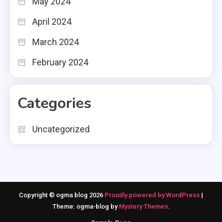
May 2024
April 2024
March 2024
February 2024
Categories
Uncategorized
Copyright © ogma blog 2026
Proudly powered by WordPress
|
Theme: ogma-blog by
Mystery Themes
.