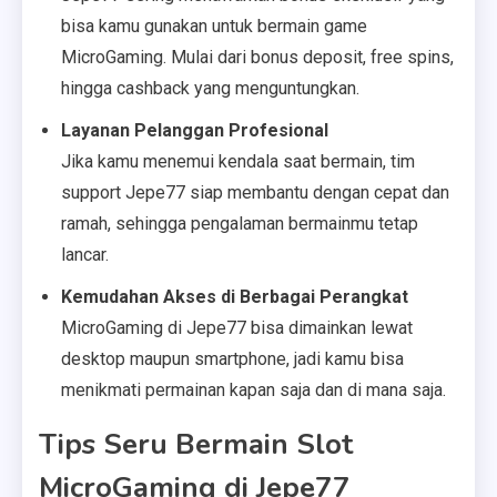
bisa kamu gunakan untuk bermain game
MicroGaming. Mulai dari bonus deposit, free spins,
hingga cashback yang menguntungkan.
Layanan Pelanggan Profesional
Jika kamu menemui kendala saat bermain, tim
support Jepe77 siap membantu dengan cepat dan
ramah, sehingga pengalaman bermainmu tetap
lancar.
Kemudahan Akses di Berbagai Perangkat
MicroGaming di Jepe77 bisa dimainkan lewat
desktop maupun smartphone, jadi kamu bisa
menikmati permainan kapan saja dan di mana saja.
Tips Seru Bermain Slot
MicroGaming di Jepe77