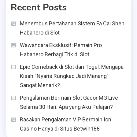
Recent Posts
Menembus Pertahanan Sistem Fa Cai Shen
Habanero di Slot
Wawancara Eksklusif: Pemain Pro
Habanero Berbagi Trik di Slot
Epic Comeback di Slot dan Togel: Mengapa
Kisah “Nyaris Rungkad Jadi Menang”
Sangat Menarik?
Pengalaman Bermain Slot Gacor MG Live
Selama 30 Hari: Apa yang Aku Pelajari?
Rasakan Pengalaman VIP Bermain Ion
Casino Hanya di Situs Betwin188