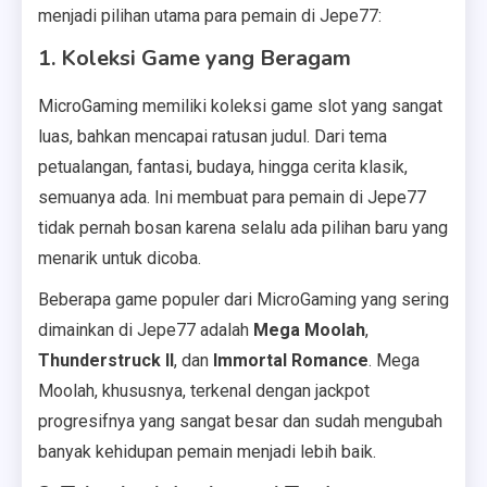
menjadi pilihan utama para pemain di Jepe77:
1. Koleksi Game yang Beragam
MicroGaming memiliki koleksi game slot yang sangat
luas, bahkan mencapai ratusan judul. Dari tema
petualangan, fantasi, budaya, hingga cerita klasik,
semuanya ada. Ini membuat para pemain di Jepe77
tidak pernah bosan karena selalu ada pilihan baru yang
menarik untuk dicoba.
Beberapa game populer dari MicroGaming yang sering
dimainkan di Jepe77 adalah
Mega Moolah
,
Thunderstruck II
, dan
Immortal Romance
. Mega
Moolah, khususnya, terkenal dengan jackpot
progresifnya yang sangat besar dan sudah mengubah
banyak kehidupan pemain menjadi lebih baik.