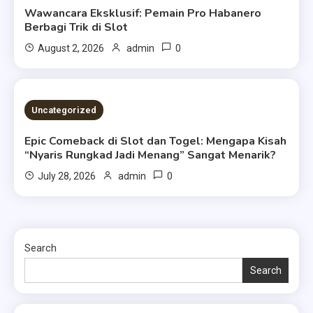
Wawancara Eksklusif: Pemain Pro Habanero
Berbagi Trik di Slot
0
August 2, 2026
admin
3 MINS READ
Uncategorized
Epic Comeback di Slot dan Togel: Mengapa Kisah
“Nyaris Rungkad Jadi Menang” Sangat Menarik?
0
July 28, 2026
admin
Search
Search