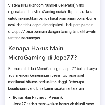
Sistem RNG (Random Number Generator) yang
digunakan oleh MicroGaming sudah diuji secara ketat
untuk memastikan bahwa hasil permainan benar-benar
acak dan tidak dapat dimanipulasi. Jadi, para pemain
di Jepe77 bisa bermain dengan tenang tanpa khawatir
tentang kecurangan.
Kenapa Harus Main
MicroGaming di Jepe77?
Bermain slot dari MicroGaming di Jepe77 bukan hanya
soal mencari kemenangan besar, tapi juga soal
menikmati hiburan berkualitas tinggi. Beberapa
keuntungan yang bisa kamu rasakan antara lain:
Bonus dan Promosi Menarik
Jepe77 sering menawarkan bonus eksklusif yang