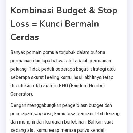
Kombinasi Budget & Stop
Loss = Kunci Bermain
Cerdas
Banyak pemain pemula terjebak dalam euforia
permainan dan lupa bahwa slot adalah permainan
peluang. Tidak peduli seberapa bagus strategi atau
seberapa akurat feeling kamu, hasil akhirnya tetap
ditentukan oleh sistem RNG (Random Number
Generator).
Dengan menggabungkan pengelolaan budget dan
penerapan
stop loss
, kamu bisa bermain lebih tenang
dan menghindari kerugian berlebihan. Bahkan saat
sedang sial, kamu tetap merasa punya kendali.