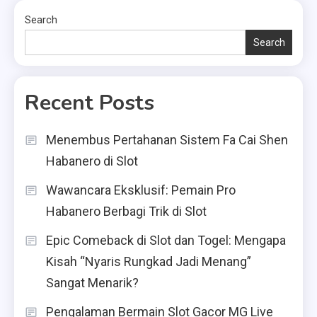
Search
Search
Recent Posts
Menembus Pertahanan Sistem Fa Cai Shen
Habanero di Slot
Wawancara Eksklusif: Pemain Pro
Habanero Berbagi Trik di Slot
Epic Comeback di Slot dan Togel: Mengapa
Kisah “Nyaris Rungkad Jadi Menang”
Sangat Menarik?
Pengalaman Bermain Slot Gacor MG Live