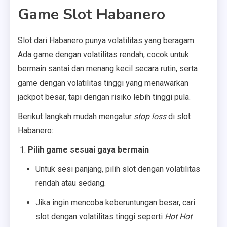
Game Slot Habanero
Slot dari Habanero punya volatilitas yang beragam.
Ada game dengan volatilitas rendah, cocok untuk
bermain santai dan menang kecil secara rutin, serta
game dengan volatilitas tinggi yang menawarkan
jackpot besar, tapi dengan risiko lebih tinggi pula.
Berikut langkah mudah mengatur
stop loss
di slot
Habanero:
Pilih game sesuai gaya bermain
Untuk sesi panjang, pilih slot dengan volatilitas
rendah atau sedang.
Jika ingin mencoba keberuntungan besar, cari
slot dengan volatilitas tinggi seperti
Hot Hot