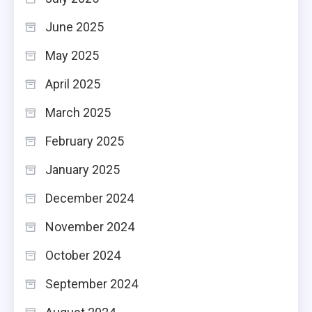
June 2025
May 2025
April 2025
March 2025
February 2025
January 2025
December 2024
November 2024
October 2024
September 2024