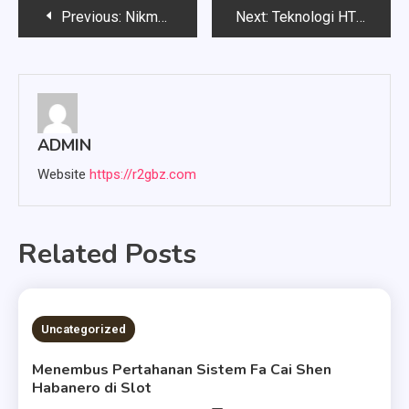
Post
Previous:
Nikmati Sensasi Bermain Slot Gacor Habanero di Smartphone Anda!
Next:
Teknologi HTML5 di Slot Habanero: Kelebihan Agen Slot Gacor
navigation
ADMIN
Website
https://r2gbz.com
Related Posts
4 MINS READ
Uncategorized
Menembus Pertahanan Sistem Fa Cai Shen
Habanero di Slot