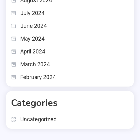
August 2024
July 2024
June 2024
May 2024
April 2024
March 2024
February 2024
Categories
Uncategorized