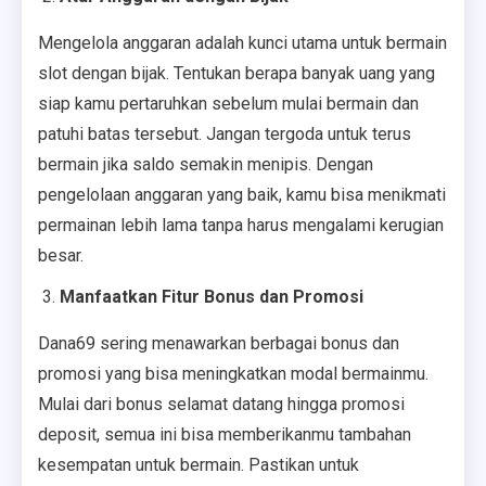
Mengelola anggaran adalah kunci utama untuk bermain
slot dengan bijak. Tentukan berapa banyak uang yang
siap kamu pertaruhkan sebelum mulai bermain dan
patuhi batas tersebut. Jangan tergoda untuk terus
bermain jika saldo semakin menipis. Dengan
pengelolaan anggaran yang baik, kamu bisa menikmati
permainan lebih lama tanpa harus mengalami kerugian
besar.
Manfaatkan Fitur Bonus dan Promosi
Dana69 sering menawarkan berbagai bonus dan
promosi yang bisa meningkatkan modal bermainmu.
Mulai dari bonus selamat datang hingga promosi
deposit, semua ini bisa memberikanmu tambahan
kesempatan untuk bermain. Pastikan untuk