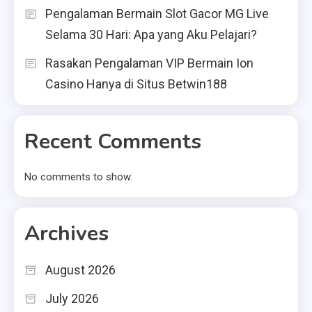
Pengalaman Bermain Slot Gacor MG Live
Selama 30 Hari: Apa yang Aku Pelajari?
Rasakan Pengalaman VIP Bermain Ion
Casino Hanya di Situs Betwin188
Recent Comments
No comments to show.
Archives
August 2026
July 2026