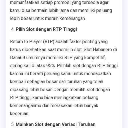
memanfaatkan setiap promosi yang tersedia agar
kamu bisa bermain lebih lama dan memiliki peluang
lebih besar untuk meraih kemenangan.
Pilih Slot dengan RTP Tinggi
Return to Player (RTP) adalah faktor penting yang
harus diperhatikan saat memilih slot. Slot Habanero di
Dana69 umumnya memiliki RTP yang kompetitif,
sering kali di atas 95%. Pilihlah slot dengan RTP tinggi
karena ini berarti peluang kamu untuk mendapatkan
kembali sebagian besar dari taruhan yang telah
dipasang lebih besar. Dengan memilih slot dengan
RTP tinggi, kamu bisa meningkatkan peluang
kemenanganmu dan merasakan lebih banyak
keseruan.
Mainkan Slot dengan Variasi Taruhan