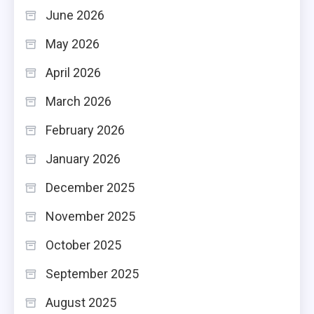
June 2026
May 2026
April 2026
March 2026
February 2026
January 2026
December 2025
November 2025
October 2025
September 2025
August 2025