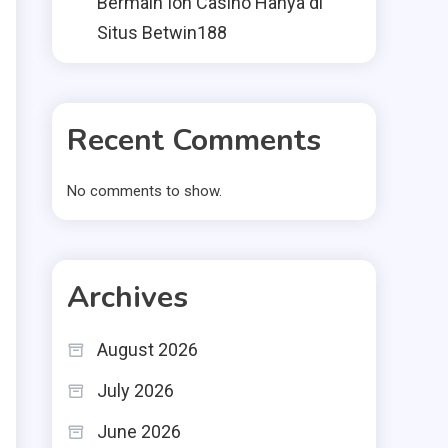
Bermain Ion Casino Hanya di
Situs Betwin188
Recent Comments
No comments to show.
Archives
August 2026
July 2026
June 2026