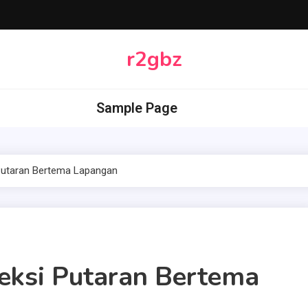
r2gbz
Sample Page
 Putaran Bertema Lapangan
leksi Putaran Bertema