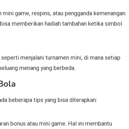
 mini game, respins, atau pengganda kemenangan.
e bisa memberikan hadiah tambahan ketika simbol
seperti menjalani turnamen mini, di mana setiap
peluang menang yang berbeda.
Bola
da beberapa tips yang bisa diterapkan:
ran bonus atau mini game. Hal ini membantu