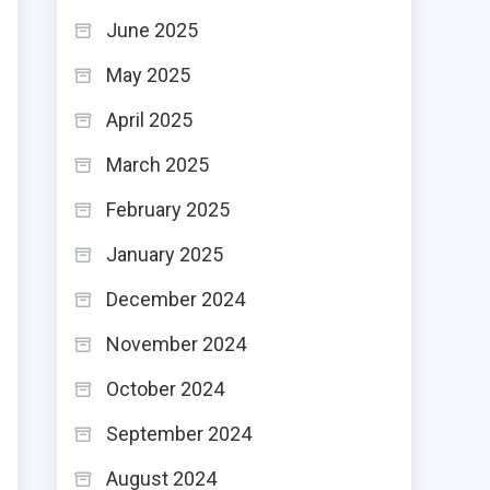
June 2025
May 2025
April 2025
March 2025
February 2025
January 2025
December 2024
November 2024
October 2024
September 2024
August 2024