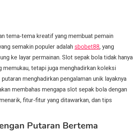
gan tema-tema kreatif yang membuat pemain
 yang semakin populer adalah
sbobet88
, yang
ng ke layar permainan. Slot sepak bola tidak hanya
g memukau, tetapi juga menghadirkan koleksi
p putaran menghadirkan pengalaman unik layaknya
ni akan membahas mengapa slot sepak bola dengan
narik, fitur-fitur yang ditawarkan, dan tips
dengan Putaran Bertema