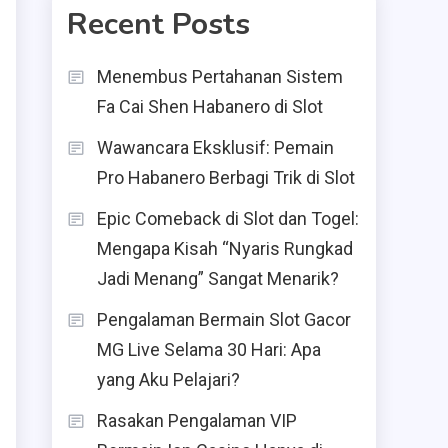
Recent Posts
Menembus Pertahanan Sistem
Fa Cai Shen Habanero di Slot
Wawancara Eksklusif: Pemain
Pro Habanero Berbagi Trik di Slot
Epic Comeback di Slot dan Togel:
Mengapa Kisah “Nyaris Rungkad
Jadi Menang” Sangat Menarik?
Pengalaman Bermain Slot Gacor
MG Live Selama 30 Hari: Apa
yang Aku Pelajari?
Rasakan Pengalaman VIP