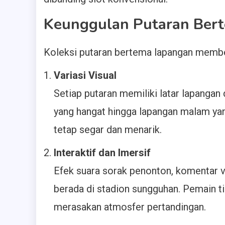
Keunggulan Putaran Ber
Koleksi putaran bertema lapangan membe
Variasi Visual
Setiap putaran memiliki latar lapangan
yang hangat hingga lapangan malam ya
tetap segar dan menarik.
Interaktif dan Imersif
Efek suara sorak penonton, komentar v
berada di stadion sungguhan. Pemain t
merasakan atmosfer pertandingan.