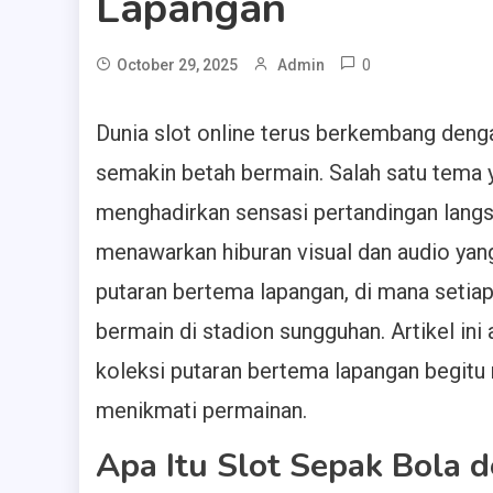
Lapangan
0
October 29, 2025
Admin
Dunia slot online terus berkembang den
semakin betah bermain. Salah satu tema
menghadirkan sensasi pertandingan langsu
menawarkan hiburan visual dan audio yan
putaran bertema lapangan, di mana setia
bermain di stadion sungguhan. Artikel i
koleksi putaran bertema lapangan begitu me
menikmati permainan.
Apa Itu Slot Sepak Bola 