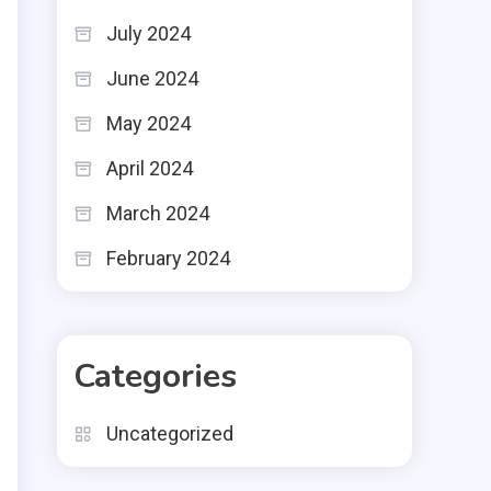
July 2024
June 2024
May 2024
April 2024
March 2024
February 2024
Categories
Uncategorized