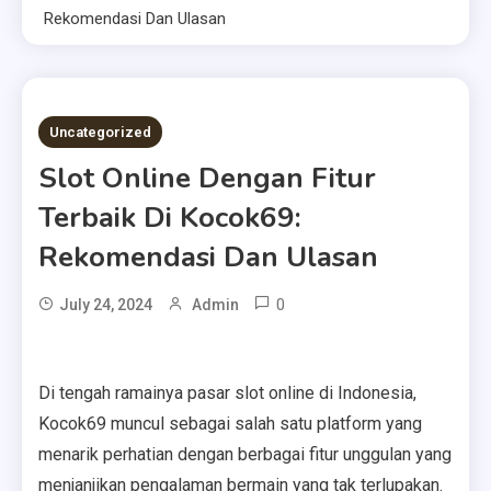
Rekomendasi Dan Ulasan
3 MINS READ
Uncategorized
Slot Online Dengan Fitur
Terbaik Di Kocok69:
Rekomendasi Dan Ulasan
0
July 24, 2024
Admin
Di tengah ramainya pasar slot online di Indonesia,
Kocok69 muncul sebagai salah satu platform yang
menarik perhatian dengan berbagai fitur unggulan yang
menjanjikan pengalaman bermain yang tak terlupakan.