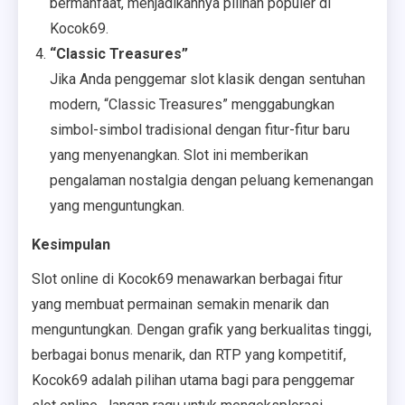
bermanfaat, menjadikannya pilihan populer di
Kocok69.
“Classic Treasures”
Jika Anda penggemar slot klasik dengan sentuhan
modern, “Classic Treasures” menggabungkan
simbol-simbol tradisional dengan fitur-fitur baru
yang menyenangkan. Slot ini memberikan
pengalaman nostalgia dengan peluang kemenangan
yang menguntungkan.
Kesimpulan
Slot online di Kocok69 menawarkan berbagai fitur
yang membuat permainan semakin menarik dan
menguntungkan. Dengan grafik yang berkualitas tinggi,
berbagai bonus menarik, dan RTP yang kompetitif,
Kocok69 adalah pilihan utama bagi para penggemar