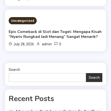
3 MINS READ
Uncategorized
Epic Comeback di Slot dan Togel: Mengapa Kisah
“Nyaris Rungkad Jadi Menang” Sangat Menarik?
0
July 28, 2026
admin
Search
Search
Recent Posts