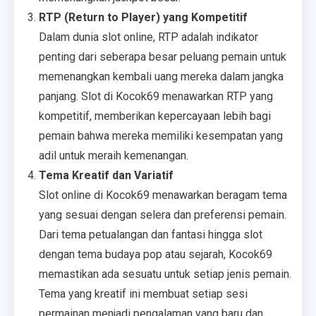
RTP (Return to Player) yang Kompetitif
Dalam dunia slot online, RTP adalah indikator
penting dari seberapa besar peluang pemain untuk
memenangkan kembali uang mereka dalam jangka
panjang. Slot di Kocok69 menawarkan RTP yang
kompetitif, memberikan kepercayaan lebih bagi
pemain bahwa mereka memiliki kesempatan yang
adil untuk meraih kemenangan.
Tema Kreatif dan Variatif
Slot online di Kocok69 menawarkan beragam tema
yang sesuai dengan selera dan preferensi pemain.
Dari tema petualangan dan fantasi hingga slot
dengan tema budaya pop atau sejarah, Kocok69
memastikan ada sesuatu untuk setiap jenis pemain.
Tema yang kreatif ini membuat setiap sesi
permainan menjadi pengalaman yang baru dan