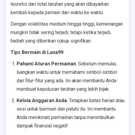
teoretis dari total taruhan yang akan dibayarkan
kembali kepada pemain dari waktu ke waktu.
Dengan volatilitas medium hingga tinggi, kemenangan
mungkin tidak sering terjadi, tetapi ketika terjadi,
hadiah yang diberikan cukup signifikan.
Tips Bermain di Luna99
Pahami Aturan Permainan
: Sebelum memulai,
luangkan waktu untuk memahami simbol-simbol
dan fitur-fitur yang ada. Ini akan membantu Anda
membuat keputusan taruhan yang lebih bijak.
Kelola Anggaran Anda
: Tetapkan batas harian atau
sesi untuk bermain dan patuhi itu. Ini membantu
Anda menikmati permainan tanpa menimbulkan
dampak finansial negatif.