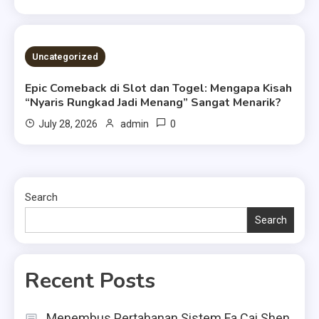
3 MINS READ
Uncategorized
Epic Comeback di Slot dan Togel: Mengapa Kisah
“Nyaris Rungkad Jadi Menang” Sangat Menarik?
0
July 28, 2026
admin
Search
Search
Recent Posts
Menembus Pertahanan Sistem Fa Cai Shen