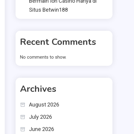
Bermain Ion Casino Hanya di
Situs Betwin188
Recent Comments
No comments to show.
Archives
August 2026
July 2026
June 2026