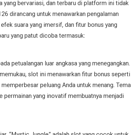
ang bervariasi, dan terbaru di platform ini tidak
AK126 dirancang untuk menawarkan pengalaman
 efek suara yang imersif, dan fitur bonus yang
aru yang patut dicoba termasuk:
ada petualangan luar angkasa yang menegangkan.
g memukau, slot ini menawarkan fitur bonus seperti
pat memperbesar peluang Anda untuk menang. Tema
e permainan yang inovatif membuatnya menjadi
iar, “Mystic Jungle” adalah slot yang cocok untuk