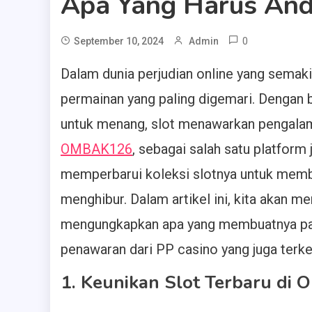
Apa Yang Harus And
0
September 10, 2024
Admin
Dalam dunia perjudian online yang semaki
permainan yang paling digemari. Dengan b
untuk menang, slot menawarkan pengala
OMBAK126
, sebagai salah satu platform 
memperbarui koleksi slotnya untuk memb
menghibur. Dalam artikel ini, kita akan m
mengungkapkan apa yang membuatnya pa
penawaran dari PP casino yang juga terke
1. Keunikan Slot Terbaru d