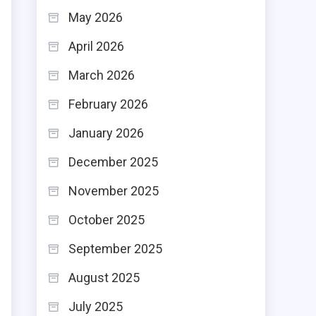
May 2026
April 2026
March 2026
February 2026
January 2026
December 2025
November 2025
October 2025
September 2025
August 2025
July 2025