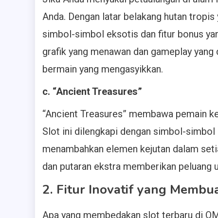
Anda. Dengan latar belakang hutan tropis 
simbol-simbol eksotis dan fitur bonus 
grafik yang menawan dan gameplay yang 
bermain yang mengasyikkan.
c. “Ancient Treasures”
“Ancient Treasures” membawa pemain ke 
Slot ini dilengkapi dengan simbol-simbol
menambahkan elemen kejutan dalam setiap
dan putaran ekstra memberikan peluang 
2. Fitur Inovatif yang Memb
Apa yang membedakan slot terbaru di OMBA