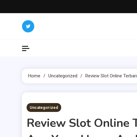
Skip
to
content
Home
Uncategorized
Review Slot Online Terb
6 MINS READ
Uncategorized
Review Slot Online