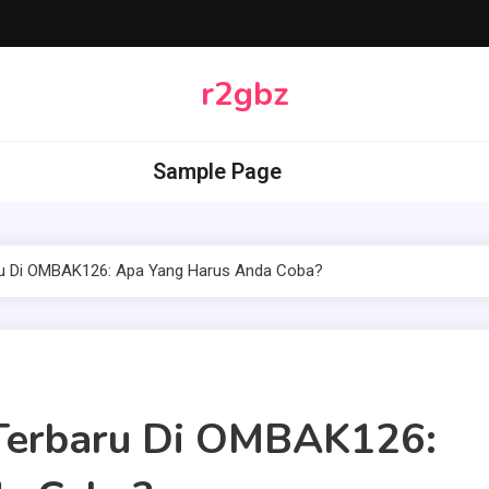
r2gbz
Sample Page
aru Di OMBAK126: Apa Yang Harus Anda Coba?
 Terbaru Di OMBAK126: