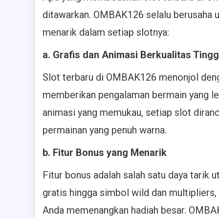
ditawarkan. OMBAK126 selalu berusaha unt
menarik dalam setiap slotnya:
a. Grafis dan Animasi Berkualitas Tingg
Slot terbaru di OMBAK126 menonjol dengan
memberikan pengalaman bermain yang lebi
animasi yang memukau, setiap slot dira
permainan yang penuh warna.
b. Fitur Bonus yang Menarik
Fitur bonus adalah salah satu daya tarik 
gratis hingga simbol wild dan multipliers,
Anda memenangkan hadiah besar. OMBAK12