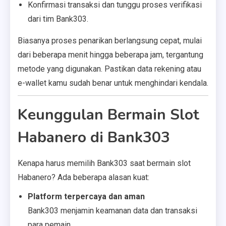
Konfirmasi transaksi dan tunggu proses verifikasi
dari tim Bank303.
Biasanya proses penarikan berlangsung cepat, mulai
dari beberapa menit hingga beberapa jam, tergantung
metode yang digunakan. Pastikan data rekening atau
e-wallet kamu sudah benar untuk menghindari kendala.
Keunggulan Bermain Slot
Habanero di Bank303
Kenapa harus memilih Bank303 saat bermain slot
Habanero? Ada beberapa alasan kuat:
Platform terpercaya dan aman
Bank303 menjamin keamanan data dan transaksi
para pemain.