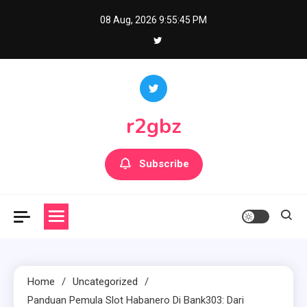
Skip
08 Aug, 2026
9:55:46 PM
to
content
r2gbz
Subscribe
Home
Uncategorized
Panduan Pemula Slot Habanero Di Bank303: Dari