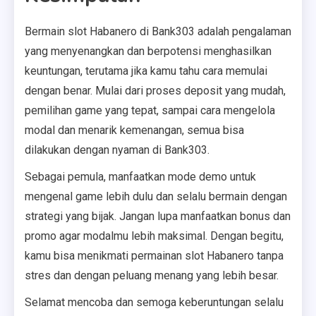
Bermain slot Habanero di Bank303 adalah pengalaman
yang menyenangkan dan berpotensi menghasilkan
keuntungan, terutama jika kamu tahu cara memulai
dengan benar. Mulai dari proses deposit yang mudah,
pemilihan game yang tepat, sampai cara mengelola
modal dan menarik kemenangan, semua bisa
dilakukan dengan nyaman di Bank303.
Sebagai pemula, manfaatkan mode demo untuk
mengenal game lebih dulu dan selalu bermain dengan
strategi yang bijak. Jangan lupa manfaatkan bonus dan
promo agar modalmu lebih maksimal. Dengan begitu,
kamu bisa menikmati permainan slot Habanero tanpa
stres dan dengan peluang menang yang lebih besar.
Selamat mencoba dan semoga keberuntungan selalu