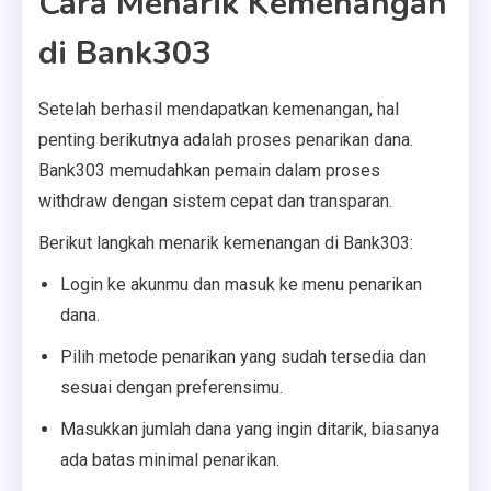
Cara Menarik Kemenangan
di Bank303
Setelah berhasil mendapatkan kemenangan, hal
penting berikutnya adalah proses penarikan dana.
Bank303 memudahkan pemain dalam proses
withdraw dengan sistem cepat dan transparan.
Berikut langkah menarik kemenangan di Bank303:
Login ke akunmu dan masuk ke menu penarikan
dana.
Pilih metode penarikan yang sudah tersedia dan
sesuai dengan preferensimu.
Masukkan jumlah dana yang ingin ditarik, biasanya
ada batas minimal penarikan.