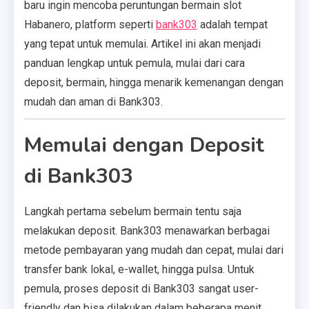
baru ingin mencoba peruntungan bermain slot
Habanero, platform seperti
bank303
adalah tempat
yang tepat untuk memulai. Artikel ini akan menjadi
panduan lengkap untuk pemula, mulai dari cara
deposit, bermain, hingga menarik kemenangan dengan
mudah dan aman di Bank303.
Memulai dengan Deposit
di Bank303
Langkah pertama sebelum bermain tentu saja
melakukan deposit. Bank303 menawarkan berbagai
metode pembayaran yang mudah dan cepat, mulai dari
transfer bank lokal, e-wallet, hingga pulsa. Untuk
pemula, proses deposit di Bank303 sangat user-
friendly dan bisa dilakukan dalam beberapa menit