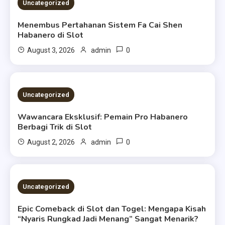
4 MINS READ
Uncategorized
Menembus Pertahanan Sistem Fa Cai Shen
Habanero di Slot
0
August 3, 2026
admin
4 MINS READ
Uncategorized
Wawancara Eksklusif: Pemain Pro Habanero
Berbagi Trik di Slot
0
August 2, 2026
admin
3 MINS READ
Uncategorized
Epic Comeback di Slot dan Togel: Mengapa Kisah
“Nyaris Rungkad Jadi Menang” Sangat Menarik?