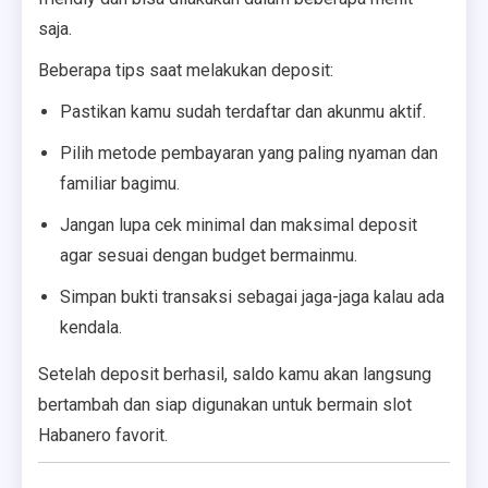
saja.
Beberapa tips saat melakukan deposit:
Pastikan kamu sudah terdaftar dan akunmu aktif.
Pilih metode pembayaran yang paling nyaman dan
familiar bagimu.
Jangan lupa cek minimal dan maksimal deposit
agar sesuai dengan budget bermainmu.
Simpan bukti transaksi sebagai jaga-jaga kalau ada
kendala.
Setelah deposit berhasil, saldo kamu akan langsung
bertambah dan siap digunakan untuk bermain slot
Habanero favorit.