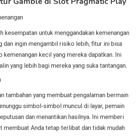
ur Gamble di Slot Pragmatic Play
menangan
alah kesempatan untuk menggandakan kemenangan
an ingin mengambil risiko lebih, fitur ini bisa
p kemenangan kecil yang mereka dapatkan. Ini
in yang lebih bagi mereka yang suka tantangan.
n
an tambahan yang membuat pengalaman bermain
menunggu simbol-simbol muncul di layar, pemain
keputusan dan menantikan hasilnya. Ini memberi
t membuat Anda tetap terlibat dan tidak mudah