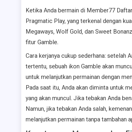
Ketika Anda bermain di Member77 Daftar,
Pragmatic Play, yang terkenal dengan kual
Megaways, Wolf Gold, dan Sweet Bonan
fitur Gamble.
Cara kerjanya cukup sederhana: setelah
tertentu, sebuah ikon Gamble akan muncul
untuk melanjutkan permainan dengan mem
Pada saat itu, Anda akan diminta untuk m
yang akan muncul. Jika tebakan Anda be
Namun, jika tebakan Anda salah, kemenan
melanjutkan permainan tanpa tambahan a