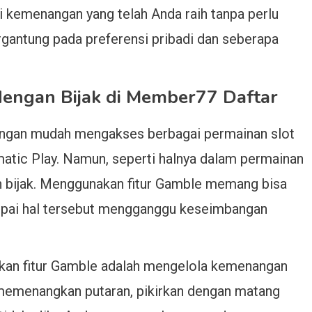
 kemenangan yang telah Anda raih tanpa perlu
gantung pada preferensi pribadi dan seberapa
engan Bijak di Member77 Daftar
dengan mudah mengakses berbagai permainan slot
atic Play. Namun, seperti halnya dalam permainan
an bijak. Menggunakan fitur Gamble memang bisa
mpai hal tersebut mengganggu keseimbangan
kan fitur Gamble adalah mengelola kemenangan
 memenangkan putaran, pikirkan dengan matang