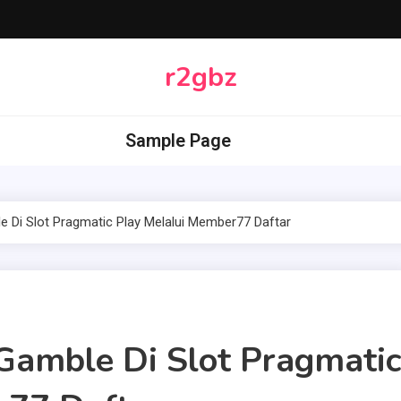
r2gbz
Sample Page
 Di Slot Pragmatic Play Melalui Member77 Daftar
Gamble Di Slot Pragmatic