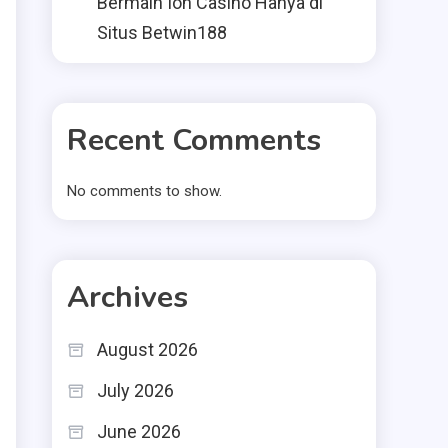
Bermain Ion Casino Hanya di
Situs Betwin188
Recent Comments
No comments to show.
Archives
August 2026
July 2026
June 2026