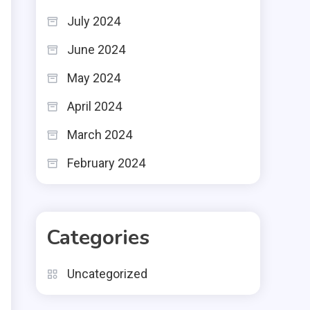
July 2024
June 2024
May 2024
April 2024
March 2024
February 2024
Categories
Uncategorized