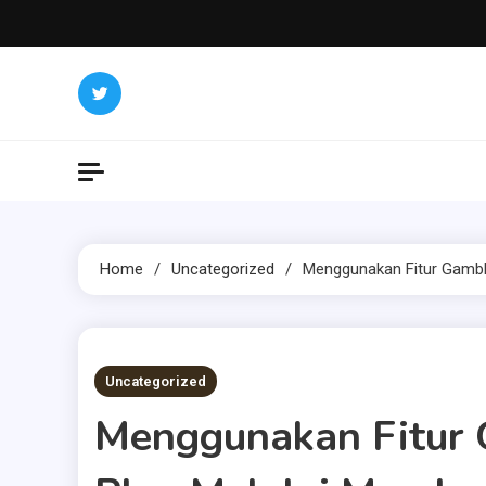
Skip
to
content
Home
Uncategorized
Menggunakan Fitur Gamble
5 MINS READ
Uncategorized
Menggunakan Fitur 