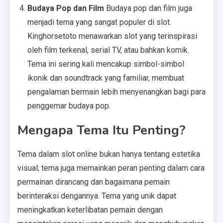
Budaya Pop dan Film
Budaya pop dan film juga
menjadi tema yang sangat populer di slot.
Kinghorsetoto menawarkan slot yang terinspirasi
oleh film terkenal, serial TV, atau bahkan komik.
Tema ini sering kali mencakup simbol-simbol
ikonik dan soundtrack yang familiar, membuat
pengalaman bermain lebih menyenangkan bagi para
penggemar budaya pop.
Mengapa Tema Itu Penting?
Tema dalam slot online bukan hanya tentang estetika
visual; tema juga memainkan peran penting dalam cara
permainan dirancang dan bagaimana pemain
berinteraksi dengannya. Tema yang unik dapat
meningkatkan keterlibatan pemain dengan