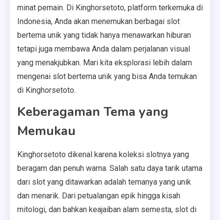
minat pemain. Di Kinghorsetoto, platform terkemuka di
Indonesia, Anda akan menemukan berbagai slot
bertema unik yang tidak hanya menawarkan hiburan
tetapi juga membawa Anda dalam perjalanan visual
yang menakjubkan. Mari kita eksplorasi lebih dalam
mengenai slot bertema unik yang bisa Anda temukan
di Kinghorsetoto.
Keberagaman Tema yang
Memukau
Kinghorsetoto dikenal karena koleksi slotnya yang
beragam dan penuh warna. Salah satu daya tarik utama
dari slot yang ditawarkan adalah temanya yang unik
dan menarik. Dari petualangan epik hingga kisah
mitologi, dan bahkan keajaiban alam semesta, slot di