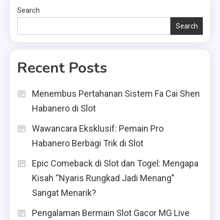
Search
Search
Recent Posts
Menembus Pertahanan Sistem Fa Cai Shen
Habanero di Slot
Wawancara Eksklusif: Pemain Pro
Habanero Berbagi Trik di Slot
Epic Comeback di Slot dan Togel: Mengapa
Kisah “Nyaris Rungkad Jadi Menang”
Sangat Menarik?
Pengalaman Bermain Slot Gacor MG Live