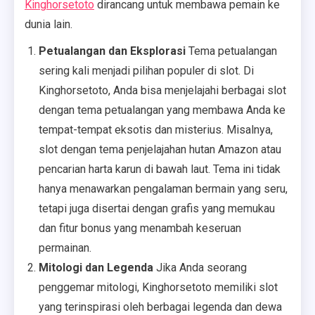
Kinghorsetoto
dirancang untuk membawa pemain ke
dunia lain.
Petualangan dan Eksplorasi
Tema petualangan
sering kali menjadi pilihan populer di slot. Di
Kinghorsetoto, Anda bisa menjelajahi berbagai slot
dengan tema petualangan yang membawa Anda ke
tempat-tempat eksotis dan misterius. Misalnya,
slot dengan tema penjelajahan hutan Amazon atau
pencarian harta karun di bawah laut. Tema ini tidak
hanya menawarkan pengalaman bermain yang seru,
tetapi juga disertai dengan grafis yang memukau
dan fitur bonus yang menambah keseruan
permainan.
Mitologi dan Legenda
Jika Anda seorang
penggemar mitologi, Kinghorsetoto memiliki slot
yang terinspirasi oleh berbagai legenda dan dewa