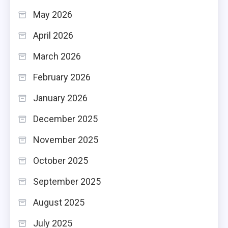
May 2026
April 2026
March 2026
February 2026
January 2026
December 2025
November 2025
October 2025
September 2025
August 2025
July 2025