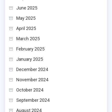
June 2025
May 2025
April 2025
March 2025
February 2025
January 2025
December 2024
November 2024
October 2024
September 2024
August 2024