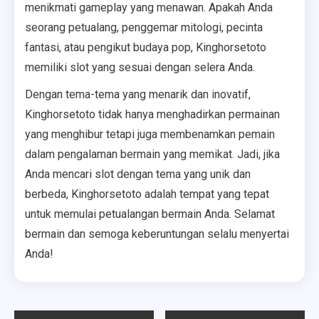
menikmati gameplay yang menawan. Apakah Anda
seorang petualang, penggemar mitologi, pecinta
fantasi, atau pengikut budaya pop, Kinghorsetoto
memiliki slot yang sesuai dengan selera Anda.
Dengan tema-tema yang menarik dan inovatif,
Kinghorsetoto tidak hanya menghadirkan permainan
yang menghibur tetapi juga membenamkan pemain
dalam pengalaman bermain yang memikat. Jadi, jika
Anda mencari slot dengan tema yang unik dan
berbeda, Kinghorsetoto adalah tempat yang tepat
untuk memulai petualangan bermain Anda. Selamat
bermain dan semoga keberuntungan selalu menyertai
Anda!