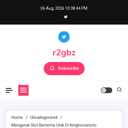
Skip
06 Aug, 2026
10:38:44 PM
to
content
r2gbz
Subscribe
Home
Uncategorized
Mengenal Slot Bertema Unik Di Kinghorsetoto