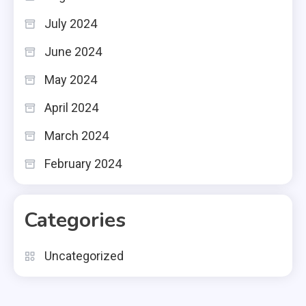
July 2024
June 2024
May 2024
April 2024
March 2024
February 2024
Categories
Uncategorized