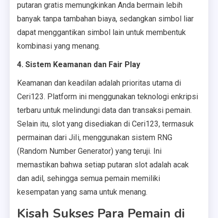
putaran gratis memungkinkan Anda bermain lebih
banyak tanpa tambahan biaya, sedangkan simbol liar
dapat menggantikan simbol lain untuk membentuk
kombinasi yang menang.
4. Sistem Keamanan dan Fair Play
Keamanan dan keadilan adalah prioritas utama di
Ceri123. Platform ini menggunakan teknologi enkripsi
terbaru untuk melindungi data dan transaksi pemain.
Selain itu, slot yang disediakan di Ceri123, termasuk
permainan dari JiIi, menggunakan sistem RNG
(Random Number Generator) yang teruji. Ini
memastikan bahwa setiap putaran slot adalah acak
dan adil, sehingga semua pemain memiliki
kesempatan yang sama untuk menang.
Kisah Sukses Para Pemain di