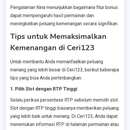
Pengalaman Nina menunjukkan bagaimana fitur bonus
dapat mempengaruhi hasil permainan dan
meningkatkan peluang kemenangan secara signifikan.
Tips untuk Memaksimalkan
Kemenangan di Ceri123
Untuk membantu Anda memanfaatkan peluang
menang yang lebih besar di Ceri123, berikut beberapa
tips yang bisa Anda pertimbangkan:
1. Pilih Slot dengan RTP Tinggi
Selalu periksa persentase RTP sebelum memilih slot.
Slot dengan RTP tinggi biasanya memberikan peluang
yang lebih baik untuk menang. Di Ceri123, Anda dapat
menemukan informasi RTP di halaman permainan atau