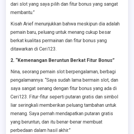
dari slot yang saya pilih dan fitur bonus yang sangat
membantu.”
Kisah Arief menunjukkan bahwa meskipun dia adalah
pemain baru, peluang untuk menang cukup besar
berkat kualitas permainan dan fitur bonus yang
ditawarkan di Ceri123.
2. “Kemenangan Beruntun Berkat Fitur Bonus”
Nina, seorang pemain slot berpengalaman, berbagi
pengalamannya: “Saya sudah lama bermain slot, dan
saya sangat senang dengan fitur bonus yang ada di
Ceri123. Fitur-fitur seperti putaran gratis dan simbol
liar seringkali memberikan peluang tambahan untuk
menang. Saya pernah mendapatkan putaran gratis
yang beruntun, dan itu benar-benar membuat
perbedaan dalam hasil akhir.”