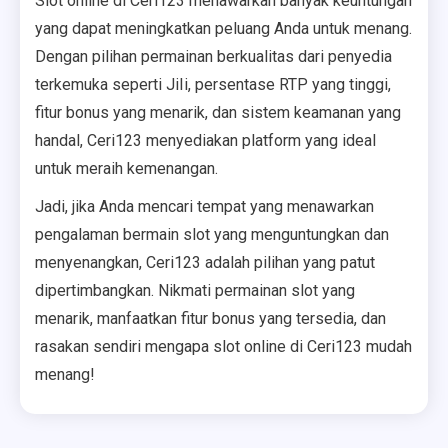
Slot online di Ceri123 menawarkan banyak keuntungan
yang dapat meningkatkan peluang Anda untuk menang.
Dengan pilihan permainan berkualitas dari penyedia
terkemuka seperti JiIi, persentase RTP yang tinggi,
fitur bonus yang menarik, dan sistem keamanan yang
handal, Ceri123 menyediakan platform yang ideal
untuk meraih kemenangan.
Jadi, jika Anda mencari tempat yang menawarkan
pengalaman bermain slot yang menguntungkan dan
menyenangkan, Ceri123 adalah pilihan yang patut
dipertimbangkan. Nikmati permainan slot yang
menarik, manfaatkan fitur bonus yang tersedia, dan
rasakan sendiri mengapa slot online di Ceri123 mudah
menang!