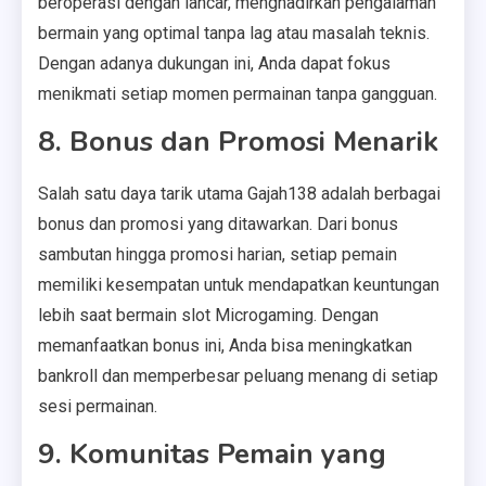
beroperasi dengan lancar, menghadirkan pengalaman
bermain yang optimal tanpa lag atau masalah teknis.
Dengan adanya dukungan ini, Anda dapat fokus
menikmati setiap momen permainan tanpa gangguan.
8. Bonus dan Promosi Menarik
Salah satu daya tarik utama Gajah138 adalah berbagai
bonus dan promosi yang ditawarkan. Dari bonus
sambutan hingga promosi harian, setiap pemain
memiliki kesempatan untuk mendapatkan keuntungan
lebih saat bermain slot Microgaming. Dengan
memanfaatkan bonus ini, Anda bisa meningkatkan
bankroll dan memperbesar peluang menang di setiap
sesi permainan.
9. Komunitas Pemain yang