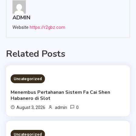
ADMIN
Website
https://r2gbz.com
Related Posts
4 MINS READ
Uncategorized
Menembus Pertahanan Sistem Fa Cai Shen
Habanero di Slot
0
August 3, 2026
admin
4 MINS READ
Uncategorized