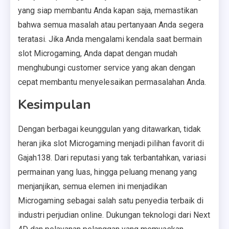
yang siap membantu Anda kapan saja, memastikan
bahwa semua masalah atau pertanyaan Anda segera
teratasi. Jika Anda mengalami kendala saat bermain
slot Microgaming, Anda dapat dengan mudah
menghubungi customer service yang akan dengan
cepat membantu menyelesaikan permasalahan Anda.
Kesimpulan
Dengan berbagai keunggulan yang ditawarkan, tidak
heran jika slot Microgaming menjadi pilihan favorit di
Gajah138. Dari reputasi yang tak terbantahkan, variasi
permainan yang luas, hingga peluang menang yang
menjanjikan, semua elemen ini menjadikan
Microgaming sebagai salah satu penyedia terbaik di
industri perjudian online. Dukungan teknologi dari Next