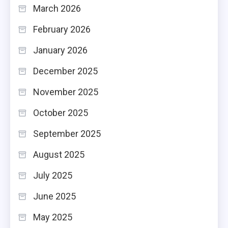
March 2026
February 2026
January 2026
December 2025
November 2025
October 2025
September 2025
August 2025
July 2025
June 2025
May 2025