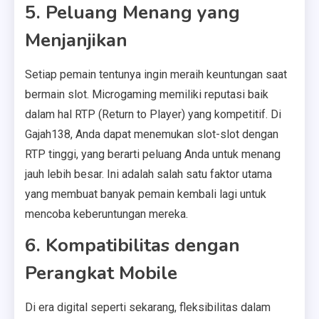
5. Peluang Menang yang
Menjanjikan
Setiap pemain tentunya ingin meraih keuntungan saat
bermain slot. Microgaming memiliki reputasi baik
dalam hal RTP (Return to Player) yang kompetitif. Di
Gajah138, Anda dapat menemukan slot-slot dengan
RTP tinggi, yang berarti peluang Anda untuk menang
jauh lebih besar. Ini adalah salah satu faktor utama
yang membuat banyak pemain kembali lagi untuk
mencoba keberuntungan mereka.
6. Kompatibilitas dengan
Perangkat Mobile
Di era digital seperti sekarang, fleksibilitas dalam