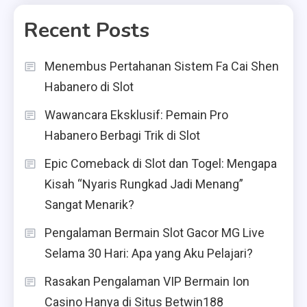
Recent Posts
Menembus Pertahanan Sistem Fa Cai Shen
Habanero di Slot
Wawancara Eksklusif: Pemain Pro
Habanero Berbagi Trik di Slot
Epic Comeback di Slot dan Togel: Mengapa
Kisah “Nyaris Rungkad Jadi Menang”
Sangat Menarik?
Pengalaman Bermain Slot Gacor MG Live
Selama 30 Hari: Apa yang Aku Pelajari?
Rasakan Pengalaman VIP Bermain Ion
Casino Hanya di Situs Betwin188