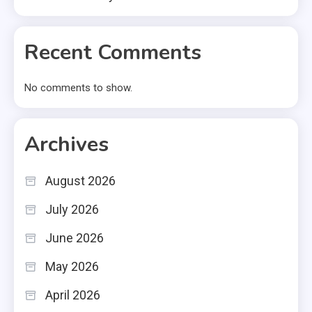
Recent Comments
No comments to show.
Archives
August 2026
July 2026
June 2026
May 2026
April 2026