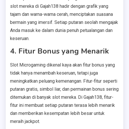
slot mereka di Gajah138 hadir dengan grafik yang
tajam dan warna-warna cerah, menciptakan suasana
bermain yang imersif. Setiap putaran seolah mengajak
Anda masuk ke dalam dunia penuh petualangan dan
keseruan.
4. Fitur Bonus yang Menarik
Slot Microgaming dikenal kaya akan fitur bonus yang
tidak hanya menambah keseruan, tetapi juga
meningkatkan peluang kemenangan. Fitur-fitur seperti
putaran gratis, simbol liar, dan permainan bonus sering
ditemukan di banyak slot mereka. Di Gajah138, fitur-
fitur ini membuat setiap putaran terasa lebih menarik
dan memberikan kesempatan lebih besar untuk
meraih jackpot.