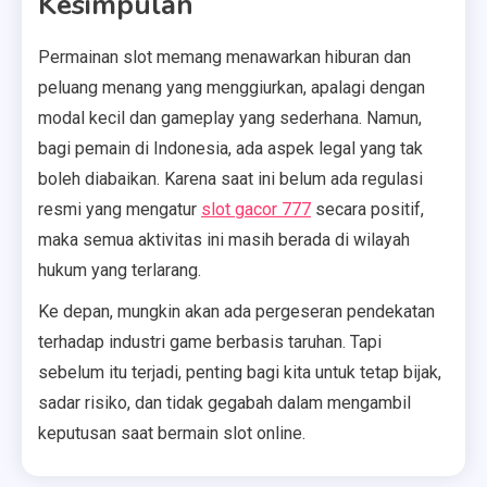
Kesimpulan
Permainan slot memang menawarkan hiburan dan
peluang menang yang menggiurkan, apalagi dengan
modal kecil dan gameplay yang sederhana. Namun,
bagi pemain di Indonesia, ada aspek legal yang tak
boleh diabaikan. Karena saat ini belum ada regulasi
resmi yang mengatur
slot gacor 777
secara positif,
maka semua aktivitas ini masih berada di wilayah
hukum yang terlarang.
Ke depan, mungkin akan ada pergeseran pendekatan
terhadap industri game berbasis taruhan. Tapi
sebelum itu terjadi, penting bagi kita untuk tetap bijak,
sadar risiko, dan tidak gegabah dalam mengambil
keputusan saat bermain slot online.