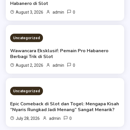
Habanero di Slot
0
August 3, 2026
admin
4 MINS READ
Uncategorized
Wawancara Eksklusif: Pemain Pro Habanero
Berbagi Trik di Slot
0
August 2, 2026
admin
3 MINS READ
Uncategorized
Epic Comeback di Slot dan Togel: Mengapa Kisah
“Nyaris Rungkad Jadi Menang” Sangat Menarik?
0
July 28, 2026
admin