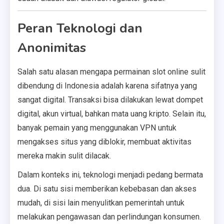
Peran Teknologi dan
Anonimitas
Salah satu alasan mengapa permainan slot online sulit
dibendung di Indonesia adalah karena sifatnya yang
sangat digital. Transaksi bisa dilakukan lewat dompet
digital, akun virtual, bahkan mata uang kripto. Selain itu,
banyak pemain yang menggunakan VPN untuk
mengakses situs yang diblokir, membuat aktivitas
mereka makin sulit dilacak.
Dalam konteks ini, teknologi menjadi pedang bermata
dua. Di satu sisi memberikan kebebasan dan akses
mudah, di sisi lain menyulitkan pemerintah untuk
melakukan pengawasan dan perlindungan konsumen.