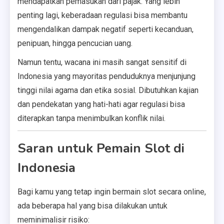
mendapatkan pemasukan dari pajak. Yang lebih
penting lagi, keberadaan regulasi bisa membantu
mengendalikan dampak negatif seperti kecanduan,
penipuan, hingga pencucian uang.
Namun tentu, wacana ini masih sangat sensitif di
Indonesia yang mayoritas penduduknya menjunjung
tinggi nilai agama dan etika sosial. Dibutuhkan kajian
dan pendekatan yang hati-hati agar regulasi bisa
diterapkan tanpa menimbulkan konflik nilai.
Saran untuk Pemain Slot di
Indonesia
Bagi kamu yang tetap ingin bermain slot secara online,
ada beberapa hal yang bisa dilakukan untuk
meminimalisir risiko: