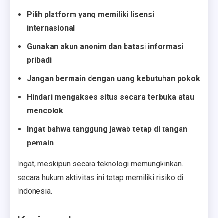
Pilih platform yang memiliki lisensi
internasional
Gunakan akun anonim dan batasi informasi
pribadi
Jangan bermain dengan uang kebutuhan pokok
Hindari mengakses situs secara terbuka atau
mencolok
Ingat bahwa tanggung jawab tetap di tangan
pemain
Ingat, meskipun secara teknologi memungkinkan,
secara hukum aktivitas ini tetap memiliki risiko di
Indonesia.