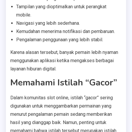
Tampilan yang dioptimalkan untuk perangkat
mobile.
Navigasi yang lebih sederhana.
Kemudahan menerima notifikasi dan pembaruan.
Pengalaman penggunaan yang lebih stabil.
Karena alasan tersebut, banyak pemain lebih nyaman
menggunakan aplikasi ketika mengakses berbagai
layanan hiburan digital.
Memahami Istilah “Gacor”
Dalam komunitas slot online, istilah “gacor” sering
digunakan untuk menggambarkan permainan yang
menurut pengalaman pemain sedang memberikan
hasil yang dianggap baik. Namun, penting untuk
memahami bahwa istilah tersebut merupakan istilah