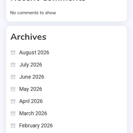
No comments to show.
Archives
August 2026
July 2026
June 2026
May 2026
April 2026
March 2026
February 2026