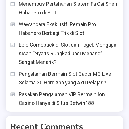
Menembus Pertahanan Sistem Fa Cai Shen
Habanero di Slot
Wawancara Eksklusif: Pemain Pro
Habanero Berbagi Trik di Slot
Epic Comeback di Slot dan Togel: Mengapa
Kisah “Nyaris Rungkad Jadi Menang”
Sangat Menarik?
Pengalaman Bermain Slot Gacor MG Live
Selama 30 Hari: Apa yang Aku Pelajari?
Rasakan Pengalaman VIP Bermain Ion
Casino Hanya di Situs Betwin188
Recent Comments