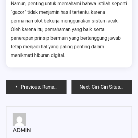
Namun, penting untuk memahami bahwa istilah seperti
“gacor” tidak menjamin hasil tertentu, karena
permainan slot bekerja menggunakan sistem acak.
Oleh karena itu, pemahaman yang baik serta
penerapan prinsip bermain yang bertanggung jawab
tetap menjadi hal yang paling penting dalam
menikmati hiburan digital.
Post
Previous:
Ramalan Game Slot Toto Slot Paling Populer Sepanjang Tahun 2025 – Prediksi Para Ahli
Next:
Ciri-Ciri Situs Judi Online yang Menipu Pengguna
navigation
ADMIN