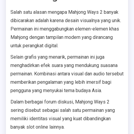
Salah satu alasan mengapa Mahjong Ways 2 banyak
dibicarakan adalah karena desain visualnya yang unik.
Permainan ini menggabungkan elemen-elemen khas
Mahjong dengan tampilan modern yang dirancang
untuk perangkat digital.
Selain grafis yang menarik, permainan ini juga
menghadirkan efek suara yang mendukung suasana
permainan. Kombinasi antara visual dan audio tersebut
memberikan pengalaman yang lebih imersif bagi
pengguna yang menyukai tema budaya Asia.
Dalam berbagai forum diskusi, Mahjong Ways 2
sering disebut sebagai salah satu permainan yang
memiliki identitas visual yang kuat dibandingkan
banyak slot online lainnya.