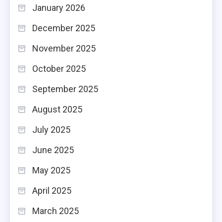
January 2026
December 2025
November 2025
October 2025
September 2025
August 2025
July 2025
June 2025
May 2025
April 2025
March 2025