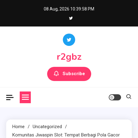
Skip
08 Aug, 2026
10:39:58 PM
to
content
r2gbz
Subscribe
Home
Uncategorized
Komunitas Jiwaspin Slot: Tempat Berbagi Pola Gacor