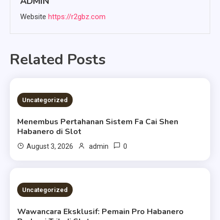
ADMIN
Website
https://r2gbz.com
Related Posts
4 MINS READ
Uncategorized
Menembus Pertahanan Sistem Fa Cai Shen
Habanero di Slot
0
August 3, 2026
admin
4 MINS READ
Uncategorized
Wawancara Eksklusif: Pemain Pro Habanero