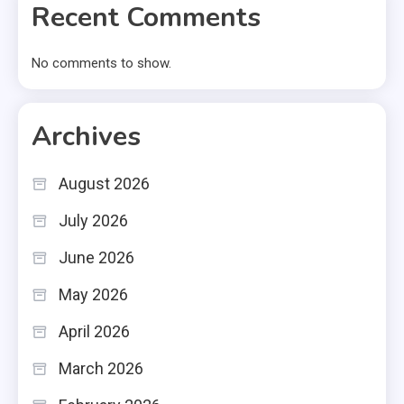
Recent Comments
No comments to show.
Archives
August 2026
July 2026
June 2026
May 2026
April 2026
March 2026