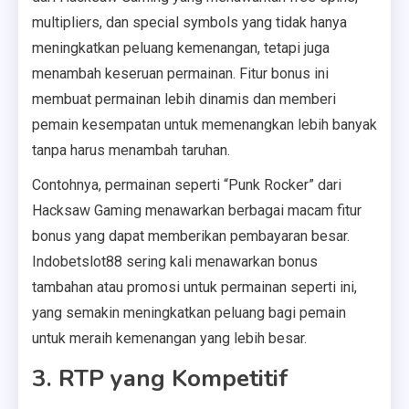
multipliers, dan special symbols yang tidak hanya
meningkatkan peluang kemenangan, tetapi juga
menambah keseruan permainan. Fitur bonus ini
membuat permainan lebih dinamis dan memberi
pemain kesempatan untuk memenangkan lebih banyak
tanpa harus menambah taruhan.
Contohnya, permainan seperti “Punk Rocker” dari
Hacksaw Gaming menawarkan berbagai macam fitur
bonus yang dapat memberikan pembayaran besar.
Indobetslot88 sering kali menawarkan bonus
tambahan atau promosi untuk permainan seperti ini,
yang semakin meningkatkan peluang bagi pemain
untuk meraih kemenangan yang lebih besar.
3. RTP yang Kompetitif