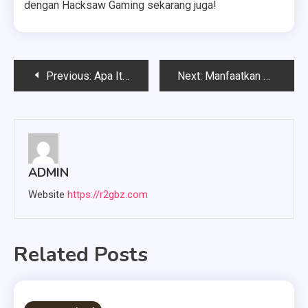
dengan Hacksaw Gaming sekarang juga!
Post
Previous:
Apa Itu Slot Gacor? Temukan Keistimewaannya di Tahun 2024
Next:
Manfaatkan Bonus Super4dToto untuk Slot Hacksaw Gaming
navigation
ADMIN
Website
https://r2gbz.com
Related Posts