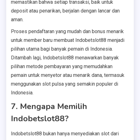
memastikan bahwa setiap transaksi, baik untuk
deposit atau penarikan, berjalan dengan lancar dan
aman.
Proses pendaftaran yang mudah dan bonus menarik
untuk member baru membuat Indobetslot88 menjadi
pilihan utama bagi banyak pemain di Indonesia.
Ditambah lagi, Indobetslot88 menawarkan banyak
pilihan metode pembayaran yang memudahkan
pemain untuk menyetor atau menarik dana, termasuk
menggunakan slot pulsa yang semakin populer di
Indonesia.
7. Mengapa Memilih
Indobetslot88?
Indobetslot88 bukan hanya menyediakan slot dari