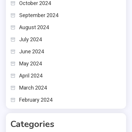
October 2024
September 2024
August 2024
July 2024
June 2024
May 2024
April 2024
March 2024
February 2024
Categories