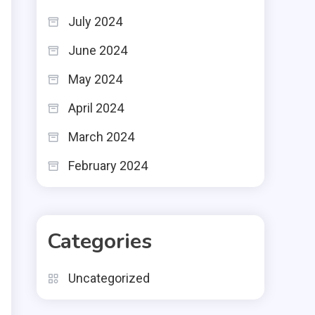
July 2024
June 2024
May 2024
April 2024
March 2024
February 2024
Categories
Uncategorized