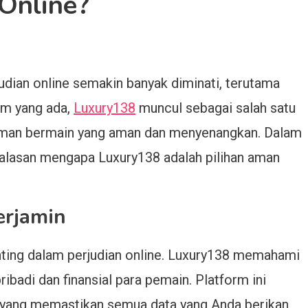
Online?
judian online semakin banyak diminati, terutama
orm yang ada,
Luxury138
muncul sebagai salah satu
laman bermain yang aman dan menyenangkan. Dalam
a alasan mengapa Luxury138 adalah pilihan aman
erjamin
nting dalam perjudian online. Luxury138 memahami
ibadi dan finansial para pemain. Platform ini
 yang memastikan semua data yang Anda berikan