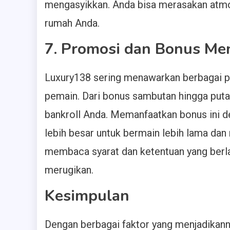
mengasyikkan. Anda bisa merasakan atmo
rumah Anda.
7.
Promosi dan Bonus Men
Luxury138 sering menawarkan berbagai 
pemain. Dari bonus sambutan hingga puta
bankroll Anda. Memanfaatkan bonus ini 
lebih besar untuk bermain lebih lama dan
membaca syarat dan ketentuan yang berla
merugikan.
Kesimpulan
Dengan berbagai faktor yang menjadikanny