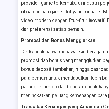
provider-game terkemuka di industri perj
ribuan pilihan game slot yang menarik. Mul
video modern dengan fitur-fitur inovatif
dan preferensi setiap pemain.
Promosi dan Bonus Menggiurkan
DP96 tidak hanya menawarkan beragam ga
promosi dan bonus yang menggiurkan bagi
bonus deposit tambahan, hingga cashba
para pemain untuk mendapatkan lebih bany
pasang. Promosi dan bonus ini tidak hanya
meningkatkan peluang kemenangan para 
Transaksi Keuangan yang Aman dan Ce