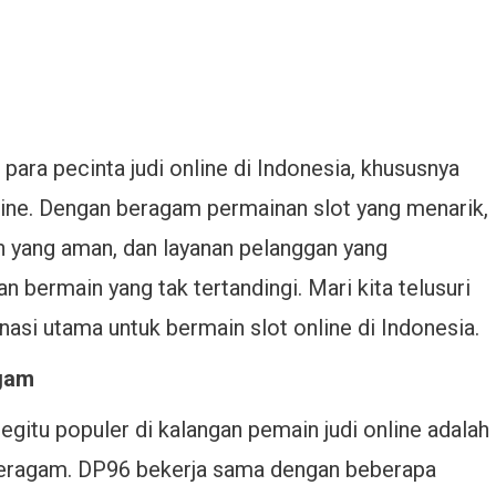
 para pecinta judi online di Indonesia, khususnya
ine. Dengan beragam permainan slot yang menarik,
 yang aman, dan layanan pelanggan yang
ermain yang tak tertandingi. Mari kita telusuri
si utama untuk bermain slot online di Indonesia.
agam
itu populer di kalangan pemain judi online adalah
 beragam. DP96 bekerja sama dengan beberapa