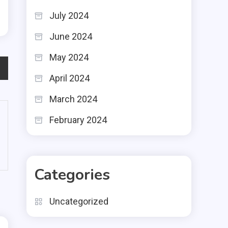
July 2024
June 2024
May 2024
April 2024
March 2024
February 2024
Categories
Uncategorized