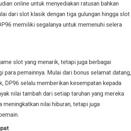
udian online untuk menyediakan ratusan bahkan
ai dari slot klasik dengan tiga gulungan hingga slot
, DP96 memiliki segalanya untuk memenuhi selera
me slot yang menarik, tetapi juga berbagai
 para pemainnya. Mulai dari bonus selamat datang,
ck, DP96 selalu memberikan kesempatan kepada
ak nilai tambah dari setiap taruhan yang mereka
 meningkatkan nilai hiburan, tetapi juga
pemain.
pat