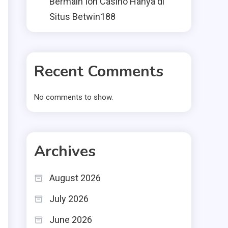
Bermain Ion Casino Hanya di
Situs Betwin188
Recent Comments
No comments to show.
Archives
August 2026
July 2026
June 2026