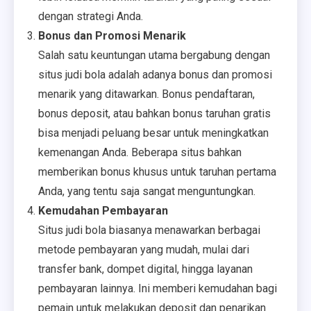
dengan strategi Anda.
Bonus dan Promosi Menarik
Salah satu keuntungan utama bergabung dengan
situs judi bola adalah adanya bonus dan promosi
menarik yang ditawarkan. Bonus pendaftaran,
bonus deposit, atau bahkan bonus taruhan gratis
bisa menjadi peluang besar untuk meningkatkan
kemenangan Anda. Beberapa situs bahkan
memberikan bonus khusus untuk taruhan pertama
Anda, yang tentu saja sangat menguntungkan.
Kemudahan Pembayaran
Situs judi bola biasanya menawarkan berbagai
metode pembayaran yang mudah, mulai dari
transfer bank, dompet digital, hingga layanan
pembayaran lainnya. Ini memberi kemudahan bagi
pemain untuk melakukan deposit dan penarikan