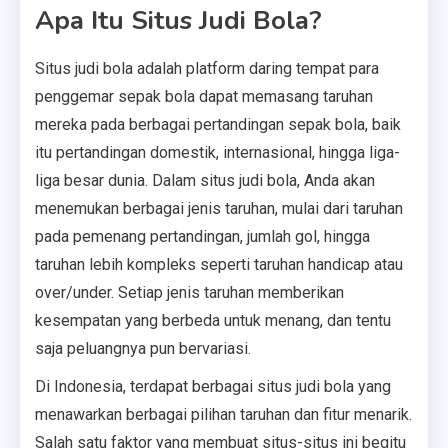
Apa Itu Situs Judi Bola?
Situs judi bola adalah platform daring tempat para
penggemar sepak bola dapat memasang taruhan
mereka pada berbagai pertandingan sepak bola, baik
itu pertandingan domestik, internasional, hingga liga-
liga besar dunia. Dalam situs judi bola, Anda akan
menemukan berbagai jenis taruhan, mulai dari taruhan
pada pemenang pertandingan, jumlah gol, hingga
taruhan lebih kompleks seperti taruhan handicap atau
over/under. Setiap jenis taruhan memberikan
kesempatan yang berbeda untuk menang, dan tentu
saja peluangnya pun bervariasi.
Di Indonesia, terdapat berbagai situs judi bola yang
menawarkan berbagai pilihan taruhan dan fitur menarik.
Salah satu faktor yang membuat situs-situs ini begitu