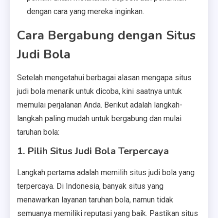
dengan cara yang mereka inginkan.
Cara Bergabung dengan Situs
Judi Bola
Setelah mengetahui berbagai alasan mengapa situs
judi bola menarik untuk dicoba, kini saatnya untuk
memulai perjalanan Anda. Berikut adalah langkah-
langkah paling mudah untuk bergabung dan mulai
taruhan bola:
1.
Pilih Situs Judi Bola Terpercaya
Langkah pertama adalah memilih situs judi bola yang
terpercaya. Di Indonesia, banyak situs yang
menawarkan layanan taruhan bola, namun tidak
semuanya memiliki reputasi yang baik. Pastikan situs