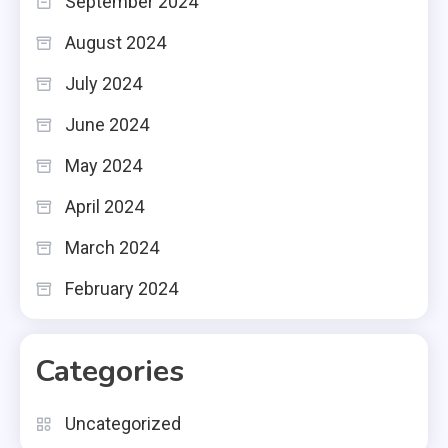
September 2024
August 2024
July 2024
June 2024
May 2024
April 2024
March 2024
February 2024
Categories
Uncategorized