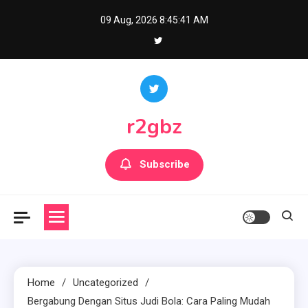
Skip
09 Aug, 2026
8:45:42 AM
to
content
r2gbz
Subscribe
Home
Uncategorized
Bergabung Dengan Situs Judi Bola: Cara Paling Mudah