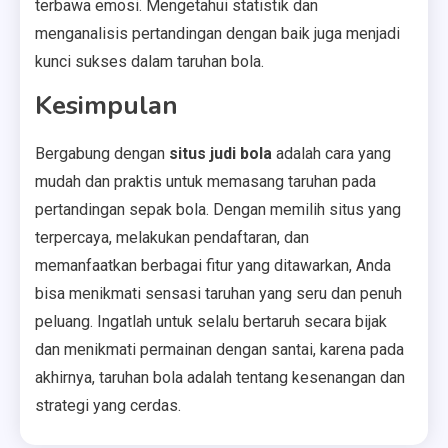
terbawa emosi. Mengetahui statistik dan
menganalisis pertandingan dengan baik juga menjadi
kunci sukses dalam taruhan bola.
Kesimpulan
Bergabung dengan
situs judi bola
adalah cara yang
mudah dan praktis untuk memasang taruhan pada
pertandingan sepak bola. Dengan memilih situs yang
terpercaya, melakukan pendaftaran, dan
memanfaatkan berbagai fitur yang ditawarkan, Anda
bisa menikmati sensasi taruhan yang seru dan penuh
peluang. Ingatlah untuk selalu bertaruh secara bijak
dan menikmati permainan dengan santai, karena pada
akhirnya, taruhan bola adalah tentang kesenangan dan
strategi yang cerdas.