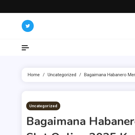
Skip
to
content
Home
Uncategorized
Bagaimana Habanero Mem
5 MINS READ
Uncategorized
Bagaimana Habane