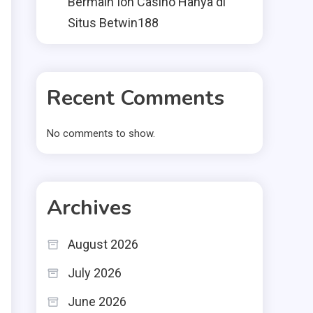
Bermain Ion Casino Hanya di
l
Situs Betwin188
Recent Comments
No comments to show.
Archives
August 2026
July 2026
June 2026