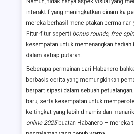
Namun, tidak hanya aspek visual yang men
interaktif yang meningkatkan dinamika p
mereka berhasil menciptakan permainan y
Fitur-fitur seperti
bonus rounds
,
free spi
kesempatan untuk memenangkan hadiah be
dalam setiap putaran.
Beberapa permainan dari Habanero bahk
berbasis cerita yang memungkinkan pem
berpartisipasi dalam sebuah petualangan.
baru, serta kesempatan untuk memperol
ke tingkat yang lebih dinamis dan menarik
online 2025
buatan Habanero – mereka ti
pengalaman yang penuh warna.