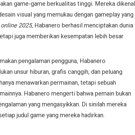
akan game-game berkualitas tinggi. Mereka dikena
sain visual yang memukau dengan gameplay yang
 online 2025
, Habanero berhasil menciptakan dunia
tetapi juga memberikan kesempatan lebih besar
amakan pengalaman pengguna, Habanero
an unsur hiburan, grafis canggih, dan peluang
hanya menawarkan permainan, tetapi sebuah
pemainnya. Habanero mengerti bahwa pemain bukan
engalaman yang mengasyikkan. Di sinilah mereka
tiap judul game yang mereka hadirkan.