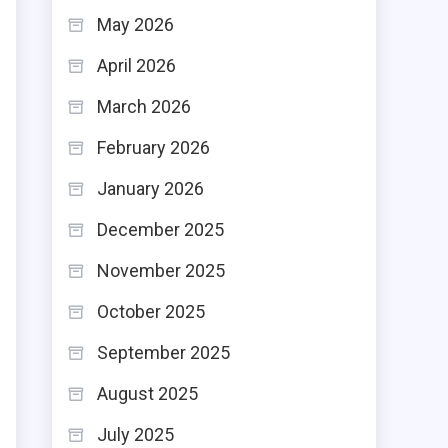
May 2026
April 2026
March 2026
February 2026
January 2026
December 2025
November 2025
October 2025
September 2025
August 2025
July 2025