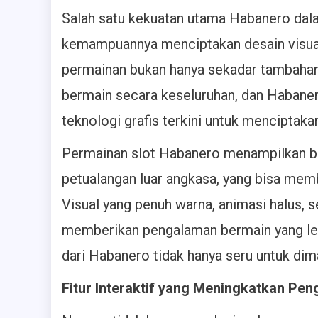
Salah satu kekuatan utama Habanero da
kemampuannya menciptakan desain visual 
permainan bukan hanya sekadar tambahan
bermain secara keseluruhan, dan Habane
teknologi grafis terkini untuk menciptakan
Permainan slot Habanero menampilkan ber
petualangan luar angkasa, yang bisa mem
Visual yang penuh warna, animasi halus, 
memberikan pengalaman bermain yang leb
dari Habanero tidak hanya seru untuk dim
Fitur Interaktif yang Meningkatkan Pe