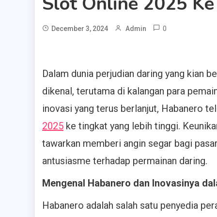
Slot Online 2025 Ke
0
December 3, 2024
Admin
Dalam dunia perjudian daring yang kian 
dikenal, terutama di kalangan para pemai
inovasi yang terus berlanjut, Habanero 
2025
ke tingkat yang lebih tinggi. Keuni
tawarkan memberi angin segar bagi pasar
antusiasme terhadap permainan daring.
Mengenal Habanero dan Inovasinya dal
Habanero adalah salah satu penyedia pera