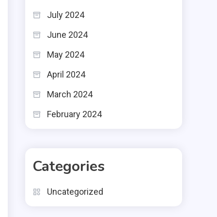
July 2024
June 2024
May 2024
April 2024
March 2024
February 2024
Categories
Uncategorized