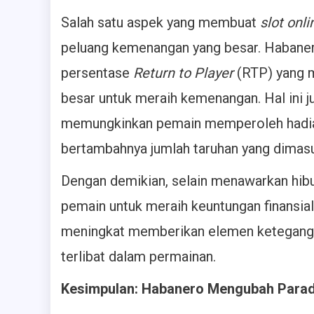
Salah satu aspek yang membuat
slot onl
peluang kemenangan yang besar. Haban
persentase
Return to Player
(RTP) yang m
besar untuk meraih kemenangan. Hal ini j
memungkinkan pemain memperoleh hadiah
bertambahnya jumlah taruhan yang dimas
Dengan demikian, selain menawarkan hib
pemain untuk meraih keuntungan finansial 
meningkat memberikan elemen keteganga
terlibat dalam permainan.
Kesimpulan: Habanero Mengubah Parad