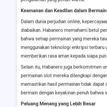
Keamanan dan Keadilan dalam Bermain
Dalam dunia perjudian online, kepercayaa
diabaikan. Habanero memahami betul pen
bahwa setiap permainan yang mereka taw
menggunakan teknologi enkripsi terbaru u
memberikan rasa aman kepada siapa pun 
Selain itu, Habanero juga berkomitmen u
permainan slot mereka dilengkapi denga
memastikan hasil permainan tidak dapat 
bermain dengan keyakinan penuh bahwa set
Peluang Menang yang Lebih Besar