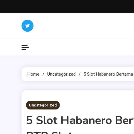
Skip
to
content
Home
Uncategorized
5 Slot Habanero Bertema 
2 MINS READ
Uncategorized
5 Slot Habanero Ber