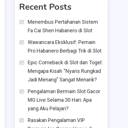
Recent Posts
Menembus Pertahanan Sistem
Fa Cai Shen Habanero di Slot
Wawancara Eksklusif: Pemain
Pro Habanero Berbagi Trik di Slot
Epic Comeback di Slot dan Togel:
Mengapa Kisah “Nyaris Rungkad
Jadi Menang” Sangat Menarik?
Pengalaman Bermain Slot Gacor
MG Live Selama 30 Hari: Apa
yang Aku Pelajari?
Rasakan Pengalaman VIP