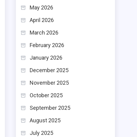
May 2026
April 2026
March 2026
February 2026
January 2026
December 2025
November 2025
October 2025
September 2025
August 2025
July 2025