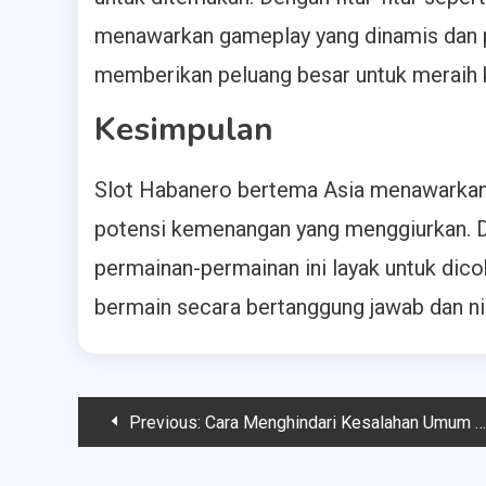
menawarkan gameplay yang dinamis dan p
memberikan peluang besar untuk meraih
Kesimpulan
Slot Habanero bertema Asia menawarkan
potensi kemenangan yang menggiurkan.
D
permainan-permainan ini layak untuk dico
bermain secara bertanggung jawab dan n
Post
Previous:
Cara Menghindari Kesalahan Umum Saat Bermain Slot Habanero di ModalHoki88
navigation