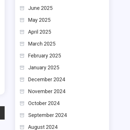
June 2025
May 2025
April 2025
March 2025
February 2025
January 2025
December 2024
November 2024
October 2024
September 2024
August 2024