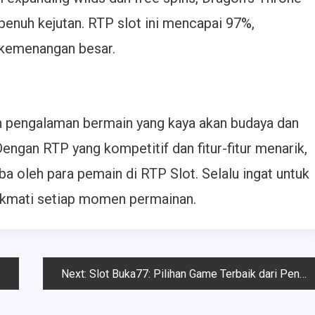
enuh kejutan.
RTP slot ini mencapai 97%,
 kemenangan besar.
 pengalaman bermain yang kaya akan budaya dan
engan RTP yang kompetitif dan fitur-fitur menarik,
ba oleh para pemain di RTP Slot.
Selalu ingat untuk
ikmati setiap momen permainan.
Next:
Slot Buka77: Pilihan Game Terbaik dari Penyedia Habanero​