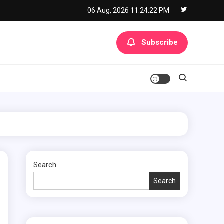
06 Aug, 2026
11:24:22 PM
Subscribe
Search
Search