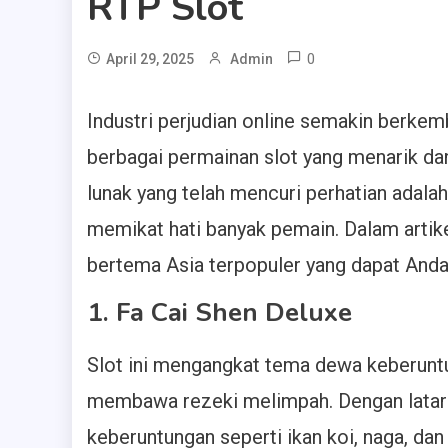
RTP Slot
0
April 29, 2025
Admin
Industri perjudian online semakin berkem
berbagai permainan slot yang menarik d
lunak yang telah mencuri perhatian adala
memikat hati banyak pemain.
Dalam artik
bertema Asia terpopuler yang dapat Anda
1.
Fa Cai Shen Deluxe
Slot ini mengangkat tema dewa keberuntu
membawa rezeki melimpah.
Dengan lata
keberuntungan seperti ikan koi, naga, d