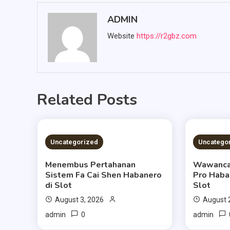
ADMIN
Website
https://r2gbz.com
Related Posts
4 MINS READ
4 MIN
Uncategorized
Uncatego
Menembus Pertahanan
Wawancar
Sistem Fa Cai Shen Habanero
Pro Haban
di Slot
Slot
August 3, 2026
August 
0
admin
admin