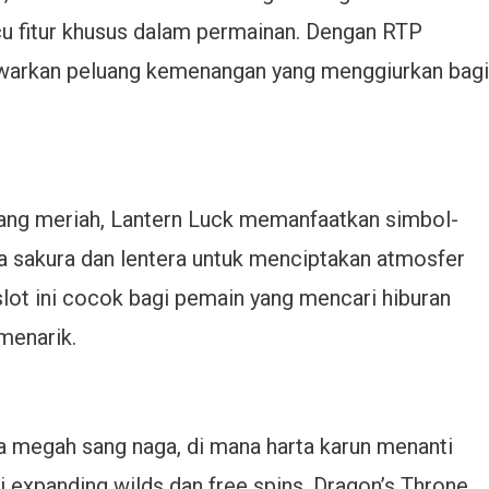
u fitur khusus dalam permainan.
Dengan RTP
warkan peluang kemenangan yang menggiurkan bagi
yang meriah, Lantern Luck memanfaatkan simbol-
ga sakura dan lentera untuk menciptakan atmosfer
lot ini cocok bagi pemain yang mencari hiburan
menarik.
 megah sang naga, di mana harta karun menanti
ti expanding wilds dan free spins, Dragon’s Throne