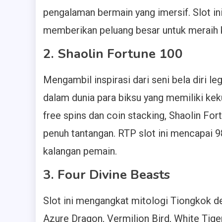
pengalaman bermain yang imersif.
Slot in
memberikan peluang besar untuk meraih
2.
Shaolin Fortune 100
Mengambil inspirasi dari seni bela diri l
dalam dunia para biksu yang memiliki keku
free spins dan coin stacking, Shaolin F
penuh tantangan.
RTP slot ini mencapai 98
kalangan pemain.
3.
Four Divine Beasts
Slot ini mengangkat mitologi Tiongkok 
Azure Dragon, Vermilion Bird, White Tiger