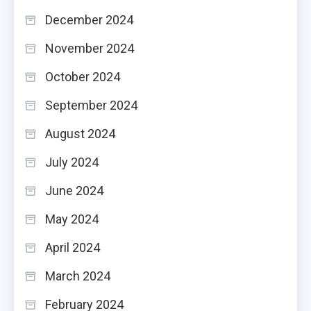
December 2024
November 2024
October 2024
September 2024
August 2024
July 2024
June 2024
May 2024
April 2024
March 2024
February 2024