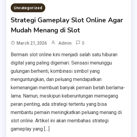
Uncategorized
Strategi Gameplay Slot Online Agar
Mudah Menang di Slot
0
March 21, 2026
Admin
Bermain slot online kini menjadi salah satu hiburan
digital yang paling digemari. Sensasi menunggu
gulungan berhenti, kombinasi simbol yang
menguntungkan, dan peluang mendapatkan
kemenangan membuat banyak pemain betah berlama-
lama. Namun, meskipun keberuntungan memegang
peran penting, ada strategi tertentu yang bisa
membantu pemain meningkatkan peluang menang di
slot online. Artikel ini akan membahas strategi
gameplay yang […]