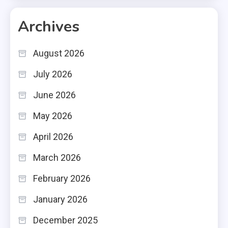
Archives
August 2026
July 2026
June 2026
May 2026
April 2026
March 2026
February 2026
January 2026
December 2025