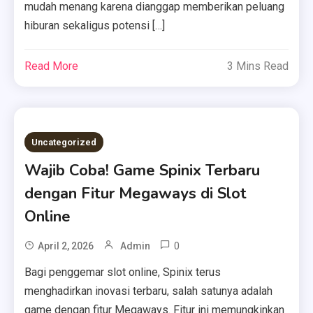
mudah menang karena dianggap memberikan peluang
hiburan sekaligus potensi […]
Read More
3 Mins Read
Uncategorized
Wajib Coba! Game Spinix Terbaru
dengan Fitur Megaways di Slot
Online
0
April 2, 2026
Admin
Bagi penggemar slot online, Spinix terus
menghadirkan inovasi terbaru, salah satunya adalah
game dengan fitur Megaways. Fitur ini memungkinkan