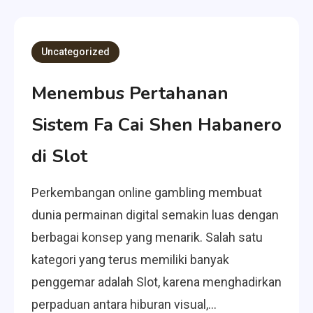
Uncategorized
Menembus Pertahanan
Sistem Fa Cai Shen Habanero
di Slot
Perkembangan online gambling membuat
dunia permainan digital semakin luas dengan
berbagai konsep yang menarik. Salah satu
kategori yang terus memiliki banyak
penggemar adalah Slot, karena menghadirkan
perpaduan antara hiburan visual,…