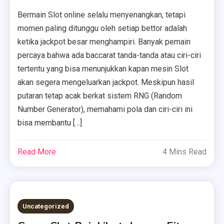
Bermain Slot online selalu menyenangkan, tetapi
momen paling ditunggu oleh setiap bettor adalah
ketika jackpot besar menghampiri. Banyak pemain
percaya bahwa ada baccarat tanda-tanda atau ciri-ciri
tertentu yang bisa menunjukkan kapan mesin Slot
akan segera mengeluarkan jackpot. Meskipun hasil
putaran tetap acak berkat sistem RNG (Random
Number Generator), memahami pola dan ciri-ciri ini
bisa membantu […]
Read More
4 Mins Read
Uncategorized