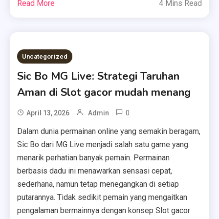
Read More
4 Mins Read
Uncategorized
Sic Bo MG Live: Strategi Taruhan
Aman di Slot gacor mudah menang
0
April 13, 2026
Admin
Dalam dunia permainan online yang semakin beragam,
Sic Bo dari MG Live menjadi salah satu game yang
menarik perhatian banyak pemain. Permainan
berbasis dadu ini menawarkan sensasi cepat,
sederhana, namun tetap menegangkan di setiap
putarannya. Tidak sedikit pemain yang mengaitkan
pengalaman bermainnya dengan konsep Slot gacor