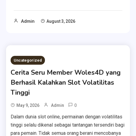
Admin
August 3, 2026
Uncategorized
Cerita Seru Member Woles4D yang
Berhasil Kalahkan Slot Volatilitas
Tinggi
0
May 9, 2026
Admin
Dalam dunia slot online, permainan dengan volatilitas
tinggi selalu dikenal sebagai tantangan tersendiri bagi
para pemain. Tidak semua orang berani mencobanya