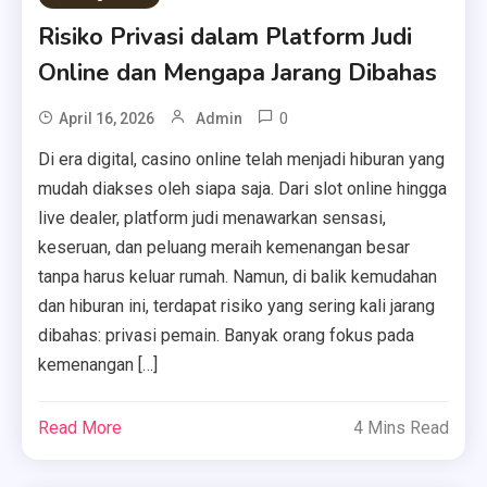
Risiko Privasi dalam Platform Judi
Online dan Mengapa Jarang Dibahas
0
April 16, 2026
Admin
Di era digital, casino online telah menjadi hiburan yang
mudah diakses oleh siapa saja. Dari slot online hingga
live dealer, platform judi menawarkan sensasi,
keseruan, dan peluang meraih kemenangan besar
tanpa harus keluar rumah. Namun, di balik kemudahan
dan hiburan ini, terdapat risiko yang sering kali jarang
dibahas: privasi pemain. Banyak orang fokus pada
kemenangan […]
Read More
4 Mins Read