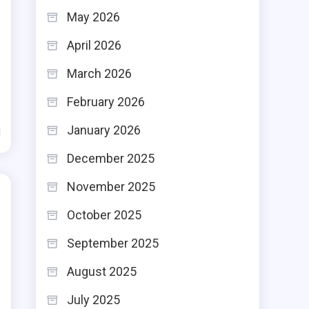
May 2026
April 2026
March 2026
February 2026
January 2026
d
December 2025
November 2025
October 2025
September 2025
August 2025
July 2025