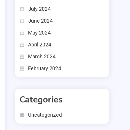
July 2024
June 2024
May 2024
April 2024
March 2024
February 2024
Categories
Uncategorized