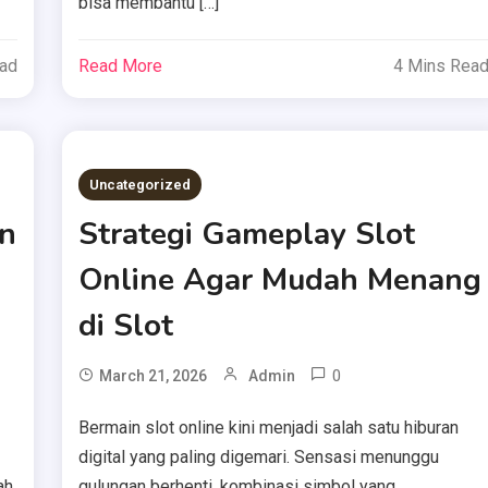
bisa membantu […]
ead
Read More
4 Mins Rea
Uncategorized
an
Strategi Gameplay Slot
Online Agar Mudah Menang
di Slot
0
March 21, 2026
Admin
Bermain slot online kini menjadi salah satu hiburan
digital yang paling digemari. Sensasi menunggu
ah
gulungan berhenti, kombinasi simbol yang