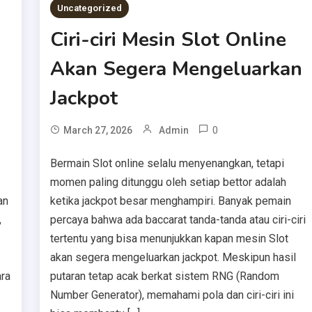
Uncategorized
Ciri-ciri Mesin Slot Online
Akan Segera Mengeluarkan
Jackpot
0
March 27, 2026
Admin
Bermain Slot online selalu menyenangkan, tetapi
momen paling ditunggu oleh setiap bettor adalah
an
ketika jackpot besar menghampiri. Banyak pemain
,
percaya bahwa ada baccarat tanda-tanda atau ciri-ciri
tertentu yang bisa menunjukkan kapan mesin Slot
akan segera mengeluarkan jackpot. Meskipun hasil
ra
putaran tetap acak berkat sistem RNG (Random
Number Generator), memahami pola dan ciri-ciri ini