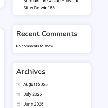
Bermain Ion Casino Hanya di
d
Situs Betwin188
Recent Comments
No comments to show.
Archives
August 2026
July 2026
a
June 2026