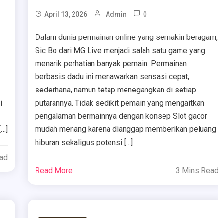
0
April 13, 2026
Admin
Dalam dunia permainan online yang semakin beragam,
Sic Bo dari MG Live menjadi salah satu game yang
menarik perhatian banyak pemain. Permainan
.
berbasis dadu ini menawarkan sensasi cepat,
sederhana, namun tetap menegangkan di setiap
i
putarannya. Tidak sedikit pemain yang mengaitkan
pengalaman bermainnya dengan konsep Slot gacor
[…]
mudah menang karena dianggap memberikan peluang
hiburan sekaligus potensi […]
ead
Read More
3 Mins Rea