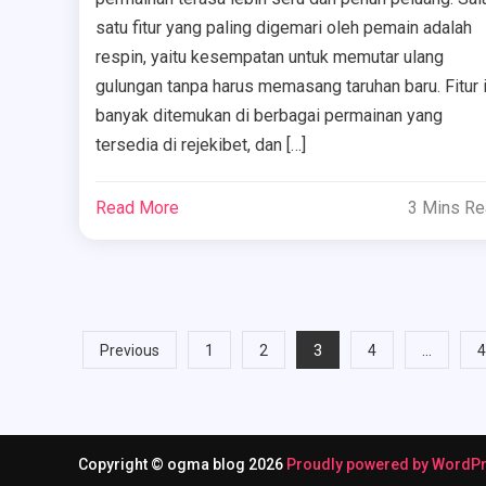
satu fitur yang paling digemari oleh pemain adalah
respin, yaitu kesempatan untuk memutar ulang
gulungan tanpa harus memasang taruhan baru. Fitur i
banyak ditemukan di berbagai permainan yang
tersedia di rejekibet, dan […]
Read More
3 Mins R
Posts
3
…
Previous
1
2
4
4
pagination
Copyright © ogma blog 2026
Proudly powered by WordP