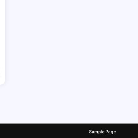
d
Sample Page