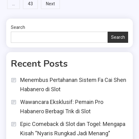
…
43
Next
pagination
Search
Search
Recent Posts
Menembus Pertahanan Sistem Fa Cai Shen
Habanero di Slot
Wawancara Eksklusif: Pemain Pro
Habanero Berbagi Trik di Slot
Epic Comeback di Slot dan Togel: Mengapa
Kisah “Nyaris Rungkad Jadi Menang”