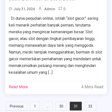
0
July 31, 2024
Admin
Di dunia perjudian online, istilah “slot gacor” sering
kali menarik perhatian banyak pemain, terutama
mereka yang mengincar kemenangan besar. Slot
gacor, atau slot dengan tingkat pembayaran tinggi,
memang menawarkan daya tarik yang menggoda.
Namun, meski tampak menggairahkan, bermain di slot
gacor memerlukan pemahaman yang mendalam untuk
memaksimalkan peluang menang dan menghindari
kesalahan umum yang […]
Read More
4 Mins Read
Posts
…
31
Previous
1
30
32