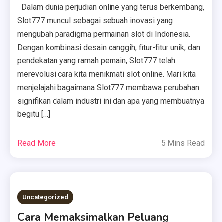
Dalam dunia perjudian online yang terus berkembang,
Slot777 muncul sebagai sebuah inovasi yang
mengubah paradigma permainan slot di Indonesia.
Dengan kombinasi desain canggih, fitur-fitur unik, dan
pendekatan yang ramah pemain, Slot777 telah
merevolusi cara kita menikmati slot online. Mari kita
menjelajahi bagaimana Slot777 membawa perubahan
signifikan dalam industri ini dan apa yang membuatnya
begitu […]
Read More
5 Mins Read
Uncategorized
Cara Memaksimalkan Peluang