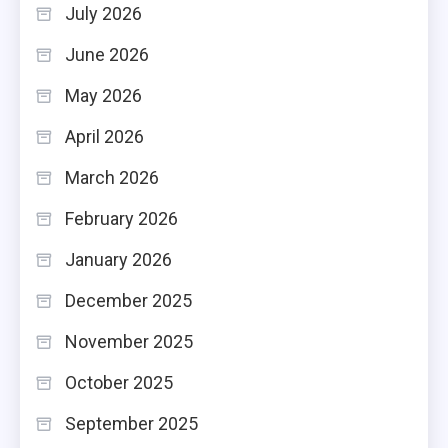
July 2026
June 2026
May 2026
April 2026
March 2026
February 2026
January 2026
December 2025
November 2025
October 2025
September 2025