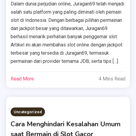
Dalam dunia perjudian online, Juragan69 telah menjadi
salah satu platform yang paling diminati oleh pemain
slot di Indonesia. Dengan berbagai pilihan permainan
dan jackpot besar yang ditawarkan, Juragan69
berhasil menarik perhatian banyak penggemar slot.
Artikel ini akan membahas slot online dengan jackpot
terbesar yang tersedia di Juragan69, termasuk
permainan dari provider ternama JDB, serta tips […]
Read More
4 Mins Read
Uncategorized
Cara Menghindari Kesalahan Umum
saat Bermain di Slot Gacor