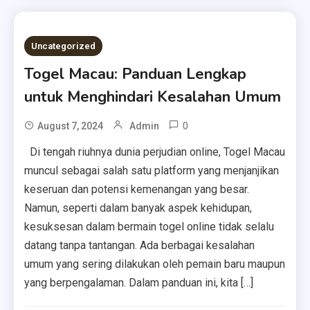
Uncategorized
Togel Macau: Panduan Lengkap
untuk Menghindari Kesalahan Umum
0
August 7, 2024
Admin
Di tengah riuhnya dunia perjudian online, Togel Macau
muncul sebagai salah satu platform yang menjanjikan
keseruan dan potensi kemenangan yang besar.
Namun, seperti dalam banyak aspek kehidupan,
kesuksesan dalam bermain togel online tidak selalu
datang tanpa tantangan. Ada berbagai kesalahan
umum yang sering dilakukan oleh pemain baru maupun
yang berpengalaman. Dalam panduan ini, kita […]